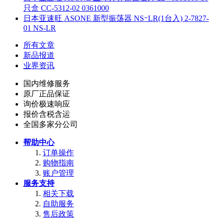
只盒 CC-5312-02 0361000
日本亚速旺 ASONE 新型振荡器 NSｰLR(1台入) 2-7827-
01 NS-LR
所有文章
新品报道
业界资讯
国内维修服务
原厂正品保证
询价极速响应
报价含税含运
全国多家分公司
帮助中心
订单操作
购物指南
账户管理
服务支持
相关下载
自助服务
售后政策