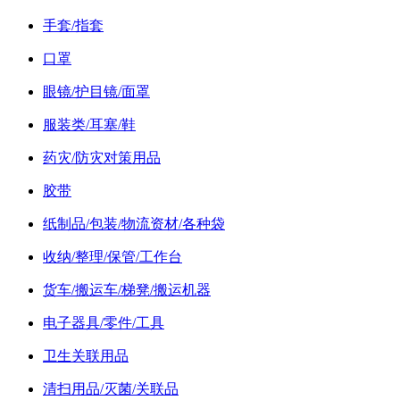
手套/指套
口罩
眼镜/护目镜/面罩
服装类/耳塞/鞋
药灾/防灾对策用品
胶带
纸制品/包装/物流资材/各种袋
收纳/整理/保管/工作台
货车/搬运车/梯凳/搬运机器
电子器具/零件/工具
卫生关联用品
清扫用品/灭菌/关联品