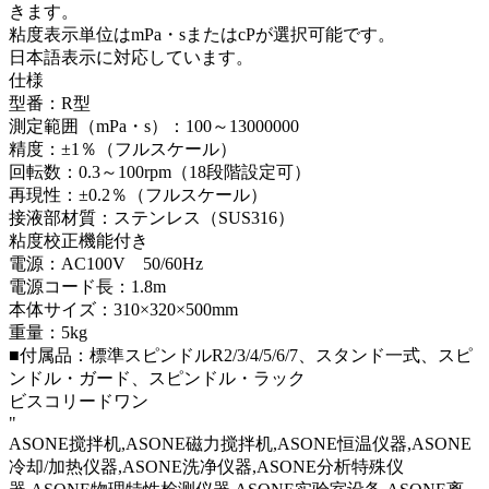
きます。
粘度表示単位はmPa・sまたはcPが選択可能です。
日本語表示に対応しています。
仕様
型番：R型
測定範囲（mPa・s）：100～13000000
精度：±1％（フルスケール）
回転数：0.3～100rpm（18段階設定可）
再現性：±0.2％（フルスケール）
接液部材質：ステンレス（SUS316）
粘度校正機能付き
電源：AC100V 50/60Hz
電源コード長：1.8m
本体サイズ：310×320×500mm
重量：5kg
■付属品：標準スピンドルR2/3/4/5/6/7、スタンド一式、スピ
ンドル・ガード、スピンドル・ラック
ビスコリードワン
"
ASONE搅拌机,ASONE磁力搅拌机,ASONE恒温仪器,ASONE
冷却/加热仪器,ASONE洗净仪器,ASONE分析特殊仪