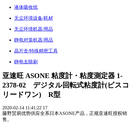
液体吸收纸
无尘环境设备/耗材
无尘环境机器/用品
静电对策机器/用品
晶片盒/特殊精密工具
静电去除刷
亚速旺 ASONE 粘度計・粘度測定器 1-
2378-02 デジタル回転式粘度計(ビスコ
リードワン) R型
2020-02-14 11:41:22
17
藤野贸易优势供应全系日本ASONE产品，正规亚速旺授权销
售。