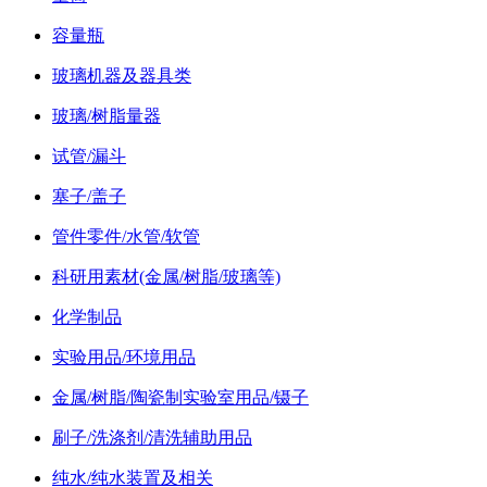
容量瓶
玻璃机器及器具类
玻璃/树脂量器
试管/漏斗
塞子/盖子
管件零件/水管/软管
科研用素材(金属/树脂/玻璃等)
化学制品
实验用品/环境用品
金属/树脂/陶瓷制实验室用品/镊子
刷子/洗涤剂/清洗辅助用品
纯水/纯水装置及相关