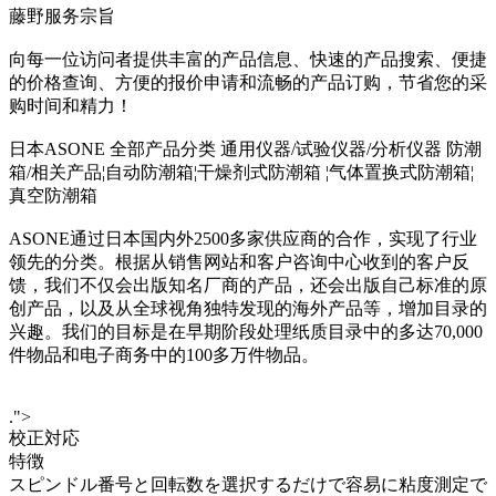
藤野服务宗旨
向每一位访问者提供丰富的产品信息、快速的产品搜索、便捷
的价格查询、方便的报价申请和流畅的产品订购，节省您的采
购时间和精力！
日本ASONE 全部产品分类 通用仪器/试验仪器/分析仪器 防潮
箱/相关产品¦自动防潮箱¦干燥剂式防潮箱 ¦气体置换式防潮箱¦
真空防潮箱
ASONE通过日本国内外2500多家供应商的合作，实现了行业
领先的分类。根据从销售网站和客户咨询中心收到的客户反
馈，我们不仅会出版知名厂商的产品，还会出版自己标准的原
创产品，以及从全球视角独特发现的海外产品等，增加目录的
兴趣。我们的目标是在早期阶段处理纸质目录中的多达70,000
件物品和电子商务中的100多万件物品。
.">
校正対応
特徴
スピンドル番号と回転数を選択するだけで容易に粘度測定で