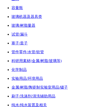
容量瓶
玻璃机器及器具类
玻璃/树脂量器
试管/漏斗
塞子/盖子
管件零件/水管/软管
科研用素材(金属/树脂/玻璃等)
化学制品
实验用品/环境用品
金属/树脂/陶瓷制实验室用品/镊子
刷子/洗涤剂/清洗辅助用品
纯水/纯水装置及相关