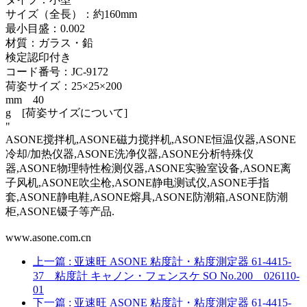
サイズ（全長）：約160mm
最小目盛：0.002
材質：ガラス・鉛
検定認印付き
コード番号：JC-9172
荷姿サイズ：25×25×200
mm 40
g [荷姿サイズについて]
"
ASONE搅拌机,ASONE磁力搅拌机,ASONE恒温仪器,ASONE
冷却/加热仪器,ASONE洗净仪器,ASONE分析特殊仪
器,ASONE物理特性检测仪器,ASONE实验室设备,ASONE离
子风机,ASONE吹尘枪,ASONE静电测试仪,ASONE手指
套,ASONE静电鞋,ASONE熔具,ASONE防潮箱,ASONE防潮
柜,ASONE镊子等产品.
www.asone.com.cn
上一篇
: 亚速旺 ASONE 粘度計・粘度測定器 61-4415-
37 粘度計 キャノン・フェンスケ SO No.200 026110-
01
下一篇
: 亚速旺 ASONE 粘度計・粘度測定器 61-4415-