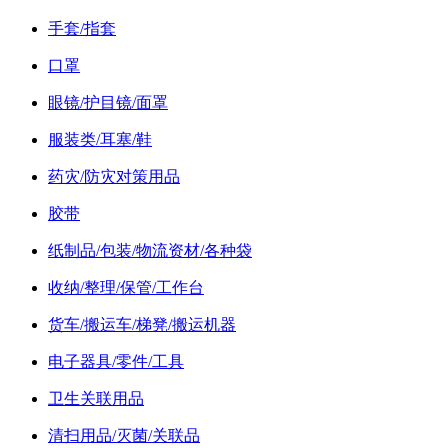
手套/指套
口罩
眼镜/护目镜/面罩
服装类/耳塞/鞋
药灾/防灾对策用品
胶带
纸制品/包装/物流资材/各种袋
收纳/整理/保管/工作台
货车/搬运车/梯凳/搬运机器
电子器具/零件/工具
卫生关联用品
清扫用品/灭菌/关联品