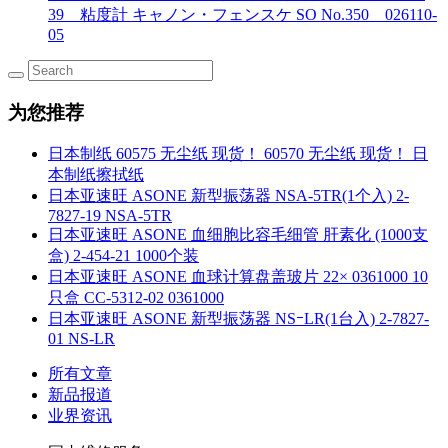
39 粘度計 キャノン・フェンスケ SO No.350 026110-
05
为您推荐
日本制纸 60575 无尘纸 现货！ 60570 无尘纸 现货！ 日
本制纸擦拭纸
日本亚速旺 ASONE 新型振荡器 NSA-5TR(1个入) 2-
7827-19 NSA-5TR
日本亚速旺 ASONE 血细胞比容毛细管 肝素化 (1000支
盒) 2-454-21 1000个装
日本亚速旺 ASONE 血球计算盘盖玻片 22× 0361000 10
只盒 CC-5312-02 0361000
日本亚速旺 ASONE 新型振荡器 NSｰLR(1台入) 2-7827-
01 NS-LR
所有文章
新品报道
业界资讯