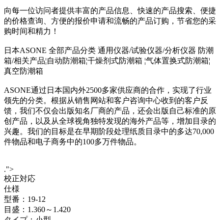
向每一位访问者提供丰富的产品信息、快速的产品搜索、便捷
的价格查询、方便的报价申请和流畅的产品订购，节省您的采
购时间和精力！
日本ASONE 全部产品分类 通用仪器/试验仪器/分析仪器 防潮
箱/相关产品¦自动防潮箱¦干燥剂式防潮箱 ¦气体置换式防潮箱¦
真空防潮箱
ASONE通过日本国内外2500多家供应商的合作，实现了行业
领先的分类。根据从销售网站和客户咨询中心收到的客户反
馈，我们不仅会出版知名厂商的产品，还会出版自己标准的原
创产品，以及从全球视角独特发现的海外产品等，增加目录的
兴趣。我们的目标是在早期阶段处理纸质目录中的多达70,000
件物品和电子商务中的100多万件物品。
.">
校正対応
仕様
型番：19-12
目盛：1.360～1.420
タイプ：小型