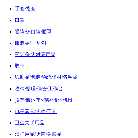
手套/指套
口罩
眼镜/护目镜/面罩
服装类/耳塞/鞋
药灾/防灾对策用品
胶带
纸制品/包装/物流资材/各种袋
收纳/整理/保管/工作台
货车/搬运车/梯凳/搬运机器
电子器具/零件/工具
卫生关联用品
清扫用品/灭菌/关联品