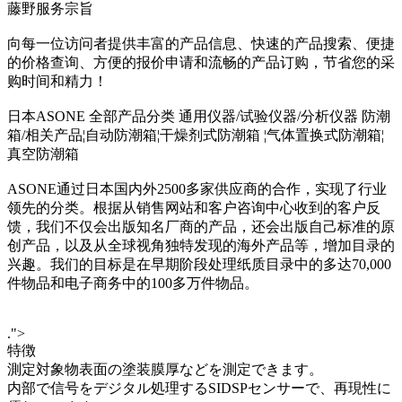
藤野服务宗旨
向每一位访问者提供丰富的产品信息、快速的产品搜索、便捷
的价格查询、方便的报价申请和流畅的产品订购，节省您的采
购时间和精力！
日本ASONE 全部产品分类 通用仪器/试验仪器/分析仪器 防潮
箱/相关产品¦自动防潮箱¦干燥剂式防潮箱 ¦气体置换式防潮箱¦
真空防潮箱
ASONE通过日本国内外2500多家供应商的合作，实现了行业
领先的分类。根据从销售网站和客户咨询中心收到的客户反
馈，我们不仅会出版知名厂商的产品，还会出版自己标准的原
创产品，以及从全球视角独特发现的海外产品等，增加目录的
兴趣。我们的目标是在早期阶段处理纸质目录中的多达70,000
件物品和电子商务中的100多万件物品。
.">
特徴
測定対象物表面の塗装膜厚などを測定できます。
内部で信号をデジタル処理するSIDSPセンサーで、再現性に