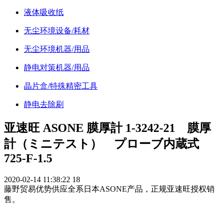
液体吸收纸
无尘环境设备/耗材
无尘环境机器/用品
静电对策机器/用品
晶片盒/特殊精密工具
静电去除刷
亚速旺 ASONE 膜厚計 1-3242-21 膜厚
計（ミニテスト） プローブ内蔵式
725-F-1.5
2020-02-14 11:38:22
18
藤野贸易优势供应全系日本ASONE产品，正规亚速旺授权销
售。