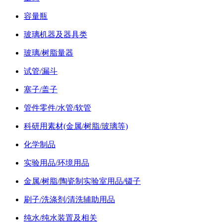
容量瓶
玻璃机器及器具类
玻璃/树脂量器
试管/漏斗
塞子/盖子
管件零件/水管/软管
科研用素材(金属/树脂/玻璃等)
化学制品
实验用品/环境用品
金属/树脂/陶瓷制实验室用品/镊子
刷子/洗涤剂/清洗辅助用品
纯水/纯水装置及相关