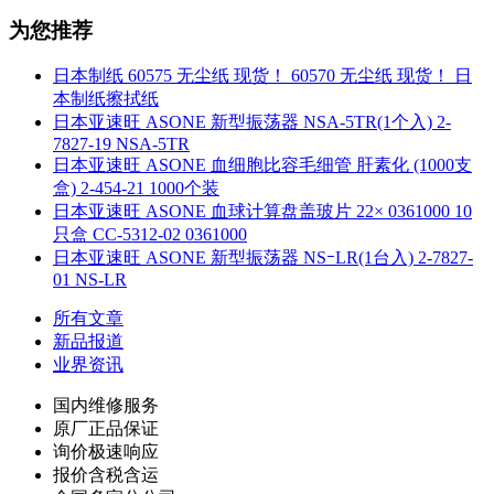
为您推荐
日本制纸 60575 无尘纸 现货！ 60570 无尘纸 现货！ 日
本制纸擦拭纸
日本亚速旺 ASONE 新型振荡器 NSA-5TR(1个入) 2-
7827-19 NSA-5TR
日本亚速旺 ASONE 血细胞比容毛细管 肝素化 (1000支
盒) 2-454-21 1000个装
日本亚速旺 ASONE 血球计算盘盖玻片 22× 0361000 10
只盒 CC-5312-02 0361000
日本亚速旺 ASONE 新型振荡器 NSｰLR(1台入) 2-7827-
01 NS-LR
所有文章
新品报道
业界资讯
国内维修服务
原厂正品保证
询价极速响应
报价含税含运