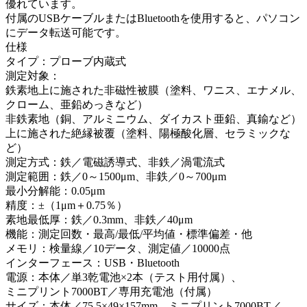
優れています。
付属のUSBケーブルまたはBluetoothを使用すると、パソコン
にデータ転送可能です。
仕様
タイプ：プローブ内蔵式
測定対象：
鉄素地上に施された非磁性被膜（塗料、ワニス、エナメル、
クローム、亜鉛めっきなど）
非鉄素地（銅、アルミニウム、ダイカスト亜鉛、真鍮など）
上に施された絶縁被覆（塗料、陽極酸化層、セラミックな
ど）
測定方式：鉄／電磁誘導式、非鉄／渦電流式
測定範囲：鉄／0～1500μm、非鉄／0～700μm
最小分解能：0.05μm
精度：±（1μm＋0.75％）
素地最低厚：鉄／0.3mm、非鉄／40μm
機能：測定回数・最高/最低/平均値・標準偏差・他
メモリ：検量線／10データ、測定値／10000点
インターフェース：USB・Bluetooth
電源：本体／単3乾電池×2本（テスト用付属）、
ミニプリント7000BT／専用充電池（付属）
サイズ：本体／75.5×49×157mm、ミニプリント7000BT／