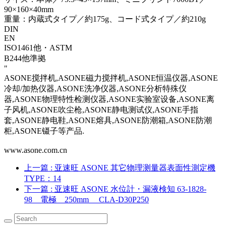
90×160×40mm
重量：内蔵式タイプ／約175g、コード式タイプ／約210g
DIN
EN
ISO1461他・ASTM
B244他準拠
"
ASONE搅拌机,ASONE磁力搅拌机,ASONE恒温仪器,ASONE
冷却/加热仪器,ASONE洗净仪器,ASONE分析特殊仪
器,ASONE物理特性检测仪器,ASONE实验室设备,ASONE离
子风机,ASONE吹尘枪,ASONE静电测试仪,ASONE手指
套,ASONE静电鞋,ASONE熔具,ASONE防潮箱,ASONE防潮
柜,ASONE镊子等产品.
www.asone.com.cn
上一篇
: 亚速旺 ASONE 其它物理测量器表面性測定機
TYPE：14
下一篇
: 亚速旺 ASONE 水位計・漏液検知 63-1828-
98 電極 250mm CLA-D30P250