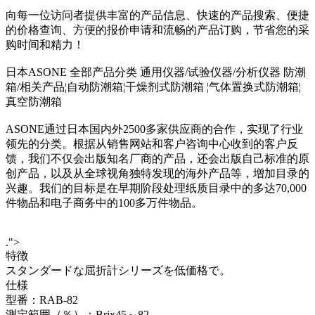
向每一位访问者提供丰富的产品信息、快速的产品搜索、便捷
的价格查询、方便的报价申请和流畅的产品订购，节省您的采
购时间和精力！
日本ASONE 全部产品分类 通用仪器/试验仪器/分析仪器 防潮
箱/相关产品¦自动防潮箱¦干燥剂式防潮箱 ¦气体置换式防潮箱¦
真空防潮箱
ASONE通过日本国内外2500多家供应商的合作，实现了行业
领先的分类。根据从销售网站和客户咨询中心收到的客户反
馈，我们不仅会出版知名厂商的产品，还会出版自己标准的原
创产品，以及从全球视角独特发现的海外产品等，增加目录的
兴趣。我们的目标是在早期阶段处理纸质目录中的多达70,000
件物品和电子商务中的100多万件物品。
.">
特徴
スタンダードな屈折計シリーズを低価格で。
仕様
型番：RAB-82
測定範囲（％）：Brix45～82