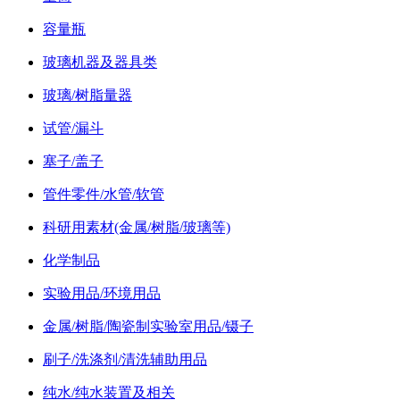
容量瓶
玻璃机器及器具类
玻璃/树脂量器
试管/漏斗
塞子/盖子
管件零件/水管/软管
科研用素材(金属/树脂/玻璃等)
化学制品
实验用品/环境用品
金属/树脂/陶瓷制实验室用品/镊子
刷子/洗涤剂/清洗辅助用品
纯水/纯水装置及相关