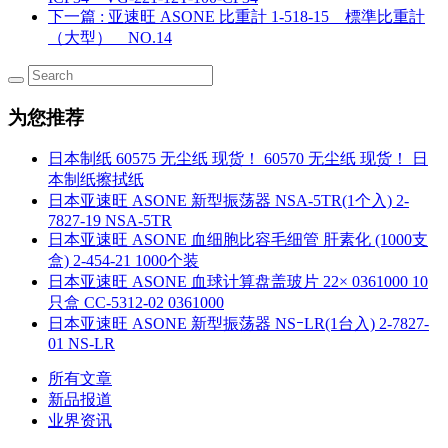
下一篇
: 亚速旺 ASONE 比重計 1-518-15 標準比重計
（大型） NO.14
为您推荐
日本制纸 60575 无尘纸 现货！ 60570 无尘纸 现货！ 日
本制纸擦拭纸
日本亚速旺 ASONE 新型振荡器 NSA-5TR(1个入) 2-
7827-19 NSA-5TR
日本亚速旺 ASONE 血细胞比容毛细管 肝素化 (1000支
盒) 2-454-21 1000个装
日本亚速旺 ASONE 血球计算盘盖玻片 22× 0361000 10
只盒 CC-5312-02 0361000
日本亚速旺 ASONE 新型振荡器 NSｰLR(1台入) 2-7827-
01 NS-LR
所有文章
新品报道
业界资讯