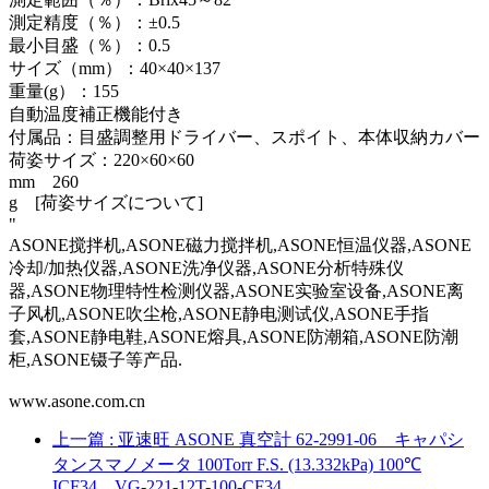
測定精度（％）：±0.5
最小目盛（％）：0.5
サイズ（mm）：40×40×137
重量(g）：155
自動温度補正機能付き
付属品：目盛調整用ドライバー、スポイト、本体収納カバー
荷姿サイズ：220×60×60
mm 260
g [荷姿サイズについて]
"
ASONE搅拌机,ASONE磁力搅拌机,ASONE恒温仪器,ASONE
冷却/加热仪器,ASONE洗净仪器,ASONE分析特殊仪
器,ASONE物理特性检测仪器,ASONE实验室设备,ASONE离
子风机,ASONE吹尘枪,ASONE静电测试仪,ASONE手指
套,ASONE静电鞋,ASONE熔具,ASONE防潮箱,ASONE防潮
柜,ASONE镊子等产品.
www.asone.com.cn
上一篇
: 亚速旺 ASONE 真空計 62-2991-06 キャパシ
タンスマノメータ 100Torr F.S. (13.332kPa) 100℃
ICF34 VG-221-12T-100-CF34