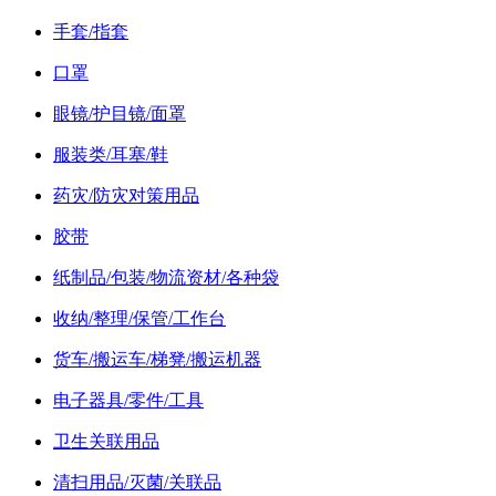
手套/指套
口罩
眼镜/护目镜/面罩
服装类/耳塞/鞋
药灾/防灾对策用品
胶带
纸制品/包装/物流资材/各种袋
收纳/整理/保管/工作台
货车/搬运车/梯凳/搬运机器
电子器具/零件/工具
卫生关联用品
清扫用品/灭菌/关联品