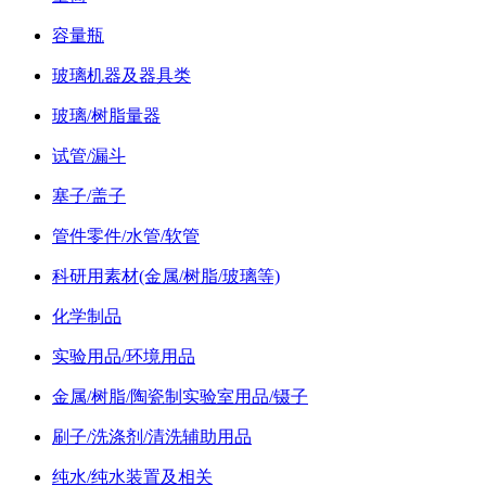
容量瓶
玻璃机器及器具类
玻璃/树脂量器
试管/漏斗
塞子/盖子
管件零件/水管/软管
科研用素材(金属/树脂/玻璃等)
化学制品
实验用品/环境用品
金属/树脂/陶瓷制实验室用品/镊子
刷子/洗涤剂/清洗辅助用品
纯水/纯水装置及相关