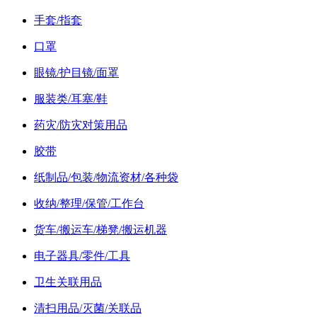
手套/指套
口罩
眼镜/护目镜/面罩
服装类/耳塞/鞋
药灾/防灾对策用品
胶带
纸制品/包装/物流资材/各种袋
收纳/整理/保管/工作台
货车/搬运车/梯凳/搬运机器
电子器具/零件/工具
卫生关联用品
清扫用品/灭菌/关联品