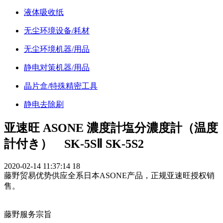
液体吸收纸
无尘环境设备/耗材
无尘环境机器/用品
静电对策机器/用品
晶片盒/特殊精密工具
静电去除刷
亚速旺 ASONE 濃度計塩分濃度計（温度
計付き） SK-5SⅡ SK-5S2
2020-02-14 11:37:14
18
藤野贸易优势供应全系日本ASONE产品，正规亚速旺授权销
售。
藤野服务宗旨