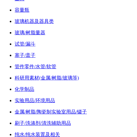
容量瓶
玻璃机器及器具类
玻璃/树脂量器
试管/漏斗
塞子/盖子
管件零件/水管/软管
科研用素材(金属/树脂/玻璃等)
化学制品
实验用品/环境用品
金属/树脂/陶瓷制实验室用品/镊子
刷子/洗涤剂/清洗辅助用品
纯水/纯水装置及相关