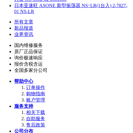
日本亚速旺 ASONE 新型振荡器 NSｰLR(1台入) 2-7827-
01 NS-LR
所有文章
新品报道
业界资讯
国内维修服务
原厂正品保证
询价极速响应
报价含税含运
全国多家分公司
帮助中心
订单操作
购物指南
账户管理
服务支持
相关下载
自助服务
售后政策
公司分布