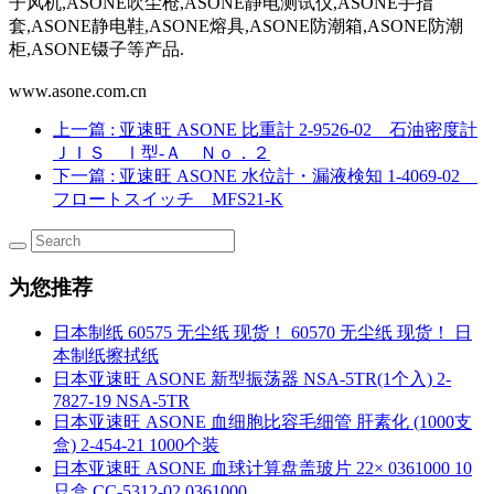
子风机,ASONE吹尘枪,ASONE静电测试仪,ASONE手指
套,ASONE静电鞋,ASONE熔具,ASONE防潮箱,ASONE防潮
柜,ASONE镊子等产品.
www.asone.com.cn
上一篇
: 亚速旺 ASONE 比重計 2-9526-02 石油密度計
ＪＩＳ Ⅰ型-Ａ Ｎｏ．２
下一篇
: 亚速旺 ASONE 水位計・漏液検知 1-4069-02
フロートスイッチ MFS21-K
为您推荐
日本制纸 60575 无尘纸 现货！ 60570 无尘纸 现货！ 日
本制纸擦拭纸
日本亚速旺 ASONE 新型振荡器 NSA-5TR(1个入) 2-
7827-19 NSA-5TR
日本亚速旺 ASONE 血细胞比容毛细管 肝素化 (1000支
盒) 2-454-21 1000个装
日本亚速旺 ASONE 血球计算盘盖玻片 22× 0361000 10
只盒 CC-5312-02 0361000