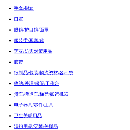
手套/指套
口罩
眼镜/护目镜/面罩
服装类/耳塞/鞋
药灾/防灾对策用品
胶带
纸制品/包装/物流资材/各种袋
收纳/整理/保管/工作台
货车/搬运车/梯凳/搬运机器
电子器具/零件/工具
卫生关联用品
清扫用品/灭菌/关联品