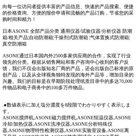
向每一位访问者提供丰富的产品信息、快速的产品搜索、便捷
的价格查询、方便的报价申请和流畅的产品订购，节省您的采
购时间和精力！
日本ASONE 全部产品分类 通用仪器/试验仪器/分析仪器 防潮
箱/相关产品¦自动防潮箱¦干燥剂式防潮箱 ¦气体置换式防潮箱¦
真空防潮箱
ASONE通过日本国内外2500多家供应商的合作，实现了行业
领先的分类。根据从销售网站和客户咨询中心收到的客户反
馈，我们不仅会出版知名厂商的产品，还会出版自己标准的原
创产品，以及从全球视角独特发现的海外产品等，增加目录的
兴趣。我们的目标是在早期阶段处理纸质目录中的多达70,000
件物品和电子商务中的100多万件物品。
.●数値表示に加え塩分濃度を8段階でわかりやすく表示しま
す。
ASONE搅拌机,ASONE磁力搅拌机,ASONE恒温仪器,ASONE
冷却/加热仪器,ASONE洗净仪器,ASONE分析特殊仪
器,ASONE物理特性检测仪器,ASONE实验室设备,ASONE离