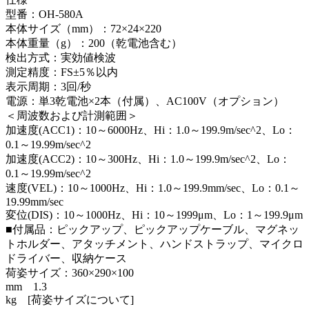
型番：OH-580A
本体サイズ（mm）：72×24×220
本体重量（g）：200（乾電池含む）
検出方式：実効値検波
測定精度：FS±5％以内
表示周期：3回/秒
電源：単3乾電池×2本（付属）、AC100V（オプション）
＜周波数および計測範囲＞
加速度(ACC1)：10～6000Hz、Hi：1.0～199.9m/sec^2、Lo：
0.1～19.99m/sec^2
加速度(ACC2)：10～300Hz、Hi：1.0～199.9m/sec^2、Lo：
0.1～19.99m/sec^2
速度(VEL)：10～1000Hz、Hi：1.0～199.9mm/sec、Lo：0.1～
19.99mm/sec
変位(DIS)：10～1000Hz、Hi：10～1999μm、Lo：1～199.9μm
■付属品：ピックアップ、ピックアップケーブル、マグネッ
トホルダー、アタッチメント、ハンドストラップ、マイクロ
ドライバー、収納ケース
荷姿サイズ：360×290×100
mm 1.3
kg [荷姿サイズについて]