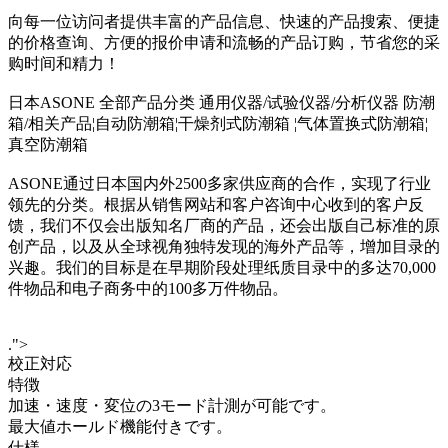
向每一位访问者提供丰富的产品信息、快速的产品搜索、便捷
的价格查询、方便的报价申请和流畅的产品订购，节省您的采
购时间和精力！
日本ASONE 全部产品分类 通用仪器/试验仪器/分析仪器 防潮
箱/相关产品¦自动防潮箱¦干燥剂式防潮箱 ¦气体置换式防潮箱¦
真空防潮箱
ASONE通过日本国内外2500多家供应商的合作，实现了行业
领先的分类。根据从销售网站和客户咨询中心收到的客户反
馈，我们不仅会出版知名厂商的产品，还会出版自己标准的原
创产品，以及从全球视角独特发现的海外产品等，增加目录的
兴趣。我们的目标是在早期阶段处理纸质目录中的多达70,000
件物品和电子商务中的100多万件物品。
.">
校正対応
特徴
加速・速度・変位の3モード計測が可能です。
最大値ホールド機能付きです。
仕様