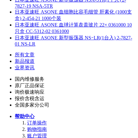
7827-19 NSA-5TR
日本亚速旺 ASONE 血细胞比容毛细管 肝素化 (1000支
盒) 2-454-21 1000个装
日本亚速旺 ASONE 血球计算盘盖玻片 22× 0361000 10
只盒 CC-5312-02 0361000
日本亚速旺 ASONE 新型振荡器 NSｰLR(1台入) 2-7827-
01 NS-LR
所有文章
新品报道
业界资讯
国内维修服务
原厂正品保证
询价极速响应
报价含税含运
全国多家分公司
帮助中心
订单操作
购物指南
账户管理