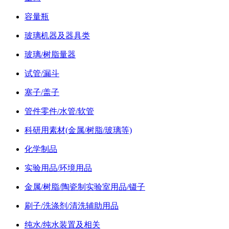
容量瓶
玻璃机器及器具类
玻璃/树脂量器
试管/漏斗
塞子/盖子
管件零件/水管/软管
科研用素材(金属/树脂/玻璃等)
化学制品
实验用品/环境用品
金属/树脂/陶瓷制实验室用品/镊子
刷子/洗涤剂/清洗辅助用品
纯水/纯水装置及相关