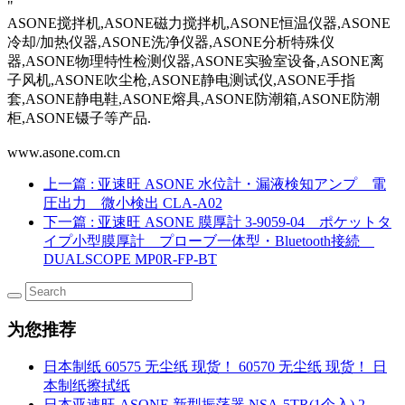
"
ASONE搅拌机,ASONE磁力搅拌机,ASONE恒温仪器,ASONE
冷却/加热仪器,ASONE洗净仪器,ASONE分析特殊仪
器,ASONE物理特性检测仪器,ASONE实验室设备,ASONE离
子风机,ASONE吹尘枪,ASONE静电测试仪,ASONE手指
套,ASONE静电鞋,ASONE熔具,ASONE防潮箱,ASONE防潮
柜,ASONE镊子等产品.
www.asone.com.cn
上一篇
: 亚速旺 ASONE 水位計・漏液検知アンプ 電
圧出力 微小検出 CLA-A02
下一篇
: 亚速旺 ASONE 膜厚計 3-9059-04 ポケットタ
イプ小型膜厚計 プローブ一体型・Bluetooth接続
DUALSCOPE MP0R-FP-BT
为您推荐
日本制纸 60575 无尘纸 现货！ 60570 无尘纸 现货！ 日
本制纸擦拭纸
日本亚速旺 ASONE 新型振荡器 NSA-5TR(1个入) 2-