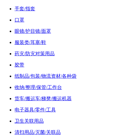
手套/指套
口罩
眼镜/护目镜/面罩
服装类/耳塞/鞋
药灾/防灾对策用品
胶带
纸制品/包装/物流资材/各种袋
收纳/整理/保管/工作台
货车/搬运车/梯凳/搬运机器
电子器具/零件/工具
卫生关联用品
清扫用品/灭菌/关联品