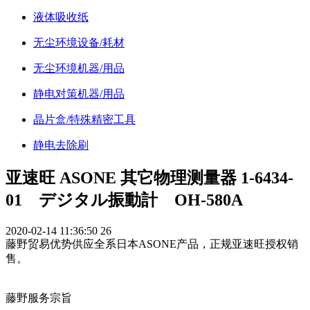
液体吸收纸
无尘环境设备/耗材
无尘环境机器/用品
静电对策机器/用品
晶片盒/特殊精密工具
静电去除刷
亚速旺 ASONE 其它物理测量器 1-6434-
01 デジタル振動計 OH-580A
2020-02-14 11:36:50
26
藤野贸易优势供应全系日本ASONE产品，正规亚速旺授权销
售。
藤野服务宗旨