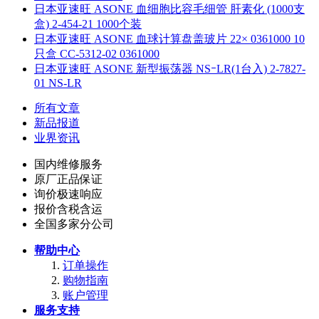
日本亚速旺 ASONE 血细胞比容毛细管 肝素化 (1000支
盒) 2-454-21 1000个装
日本亚速旺 ASONE 血球计算盘盖玻片 22× 0361000 10
只盒 CC-5312-02 0361000
日本亚速旺 ASONE 新型振荡器 NSｰLR(1台入) 2-7827-
01 NS-LR
所有文章
新品报道
业界资讯
国内维修服务
原厂正品保证
询价极速响应
报价含税含运
全国多家分公司
帮助中心
订单操作
购物指南
账户管理
服务支持