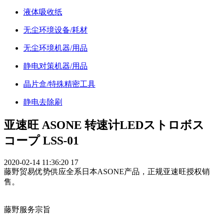
液体吸收纸
无尘环境设备/耗材
无尘环境机器/用品
静电对策机器/用品
晶片盒/特殊精密工具
静电去除刷
亚速旺 ASONE 转速计LEDストロボス
コープ LSS-01
2020-02-14 11:36:20
17
藤野贸易优势供应全系日本ASONE产品，正规亚速旺授权销
售。
藤野服务宗旨