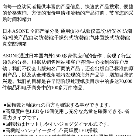
向每一位访问者提供丰富的产品信息、快速的产品搜索、便捷
的价格查询、方便的报价申请和流畅的产品订购，节省您的采
购时间和精力！
日本ASONE 全部产品分类 通用仪器/试验仪器/分析仪器 防潮
箱/相关产品¦自动防潮箱¦干燥剂式防潮箱 ¦气体置换式防潮箱¦
真空防潮箱
ASONE通过日本国内外2500多家供应商的合作，实现了行业
领先的分类。根据从销售网站和客户咨询中心收到的客户反
馈，我们不仅会出版知名厂商的产品，还会出版自己标准的原
创产品，以及从全球视角独特发现的海外产品等，增加目录的
兴趣。我们的目标是在早期阶段处理纸质目录中的多达70,000
件物品和电子商务中的100多万件物品。
.●回転数と軸振れの両方を確認する事ができます｡
●高輝度白色LEDを16個使用し充分な光量を確保できる､省
電力タイプです｡
●回転数はセットしやすいジョグダイヤル式です｡
●高機能･ハンディータイプ･高輝度LED搭載