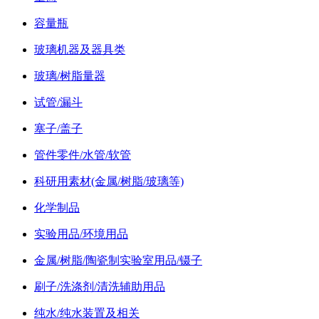
容量瓶
玻璃机器及器具类
玻璃/树脂量器
试管/漏斗
塞子/盖子
管件零件/水管/软管
科研用素材(金属/树脂/玻璃等)
化学制品
实验用品/环境用品
金属/树脂/陶瓷制实验室用品/镊子
刷子/洗涤剂/清洗辅助用品
纯水/纯水装置及相关