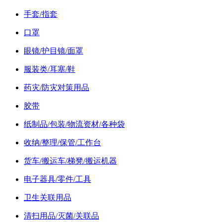
手套/指套
口罩
眼镜/护目镜/面罩
服装类/耳塞/鞋
药灾/防灾对策用品
胶带
纸制品/包装/物流资材/各种袋
收纳/整理/保管/工作台
货车/搬运车/梯凳/搬运机器
电子器具/零件/工具
卫生关联用品
清扫用品/灭菌/关联品