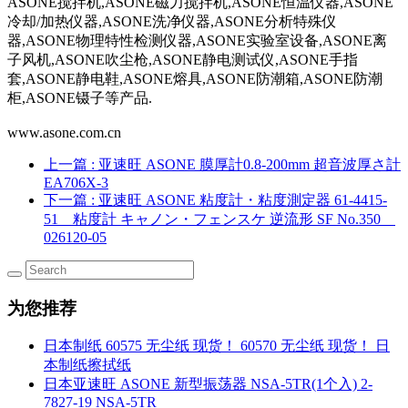
ASONE搅拌机,ASONE磁力搅拌机,ASONE恒温仪器,ASONE
冷却/加热仪器,ASONE洗净仪器,ASONE分析特殊仪
器,ASONE物理特性检测仪器,ASONE实验室设备,ASONE离
子风机,ASONE吹尘枪,ASONE静电测试仪,ASONE手指
套,ASONE静电鞋,ASONE熔具,ASONE防潮箱,ASONE防潮
柜,ASONE镊子等产品.
www.asone.com.cn
上一篇
: 亚速旺 ASONE 膜厚計0.8-200mm 超音波厚さ計
EA706X-3
下一篇
: 亚速旺 ASONE 粘度計・粘度測定器 61-4415-
51 粘度計 キャノン・フェンスケ 逆流形 SF No.350
026120-05
为您推荐
日本制纸 60575 无尘纸 现货！ 60570 无尘纸 现货！ 日
本制纸擦拭纸
日本亚速旺 ASONE 新型振荡器 NSA-5TR(1个入) 2-
7827-19 NSA-5TR