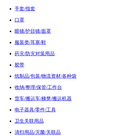
手套/指套
口罩
眼镜/护目镜/面罩
服装类/耳塞/鞋
药灾/防灾对策用品
胶带
纸制品/包装/物流资材/各种袋
收纳/整理/保管/工作台
货车/搬运车/梯凳/搬运机器
电子器具/零件/工具
卫生关联用品
清扫用品/灭菌/关联品