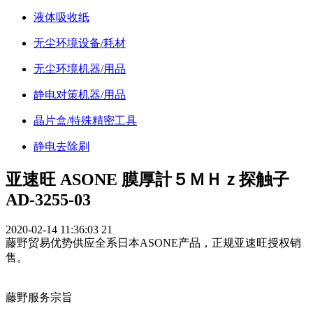
液体吸收纸
无尘环境设备/耗材
无尘环境机器/用品
静电对策机器/用品
晶片盒/特殊精密工具
静电去除刷
亚速旺 ASONE 膜厚計５ＭＨｚ探触子
AD-3255-03
2020-02-14 11:36:03
21
藤野贸易优势供应全系日本ASONE产品，正规亚速旺授权销
售。
藤野服务宗旨