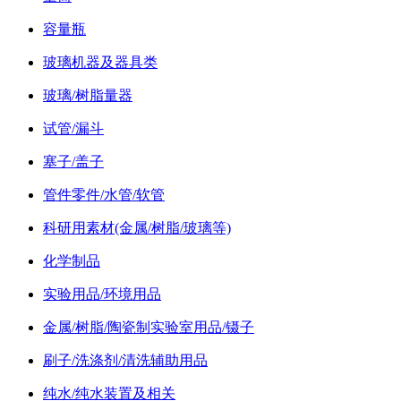
容量瓶
玻璃机器及器具类
玻璃/树脂量器
试管/漏斗
塞子/盖子
管件零件/水管/软管
科研用素材(金属/树脂/玻璃等)
化学制品
实验用品/环境用品
金属/树脂/陶瓷制实验室用品/镊子
刷子/洗涤剂/清洗辅助用品
纯水/纯水装置及相关