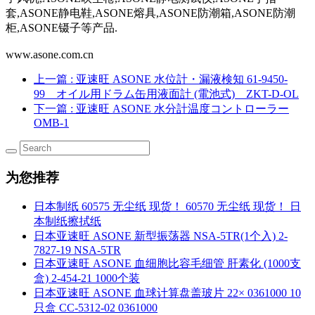
套,ASONE静电鞋,ASONE熔具,ASONE防潮箱,ASONE防潮
柜,ASONE镊子等产品.
www.asone.com.cn
上一篇
: 亚速旺 ASONE 水位計・漏液検知 61-9450-
99 オイル用ドラム缶用液面計 (電池式) ZKT-D-OL
下一篇
: 亚速旺 ASONE 水分計温度コントローラー
OMB-1
为您推荐
日本制纸 60575 无尘纸 现货！ 60570 无尘纸 现货！ 日
本制纸擦拭纸
日本亚速旺 ASONE 新型振荡器 NSA-5TR(1个入) 2-
7827-19 NSA-5TR
日本亚速旺 ASONE 血细胞比容毛细管 肝素化 (1000支
盒) 2-454-21 1000个装
日本亚速旺 ASONE 血球计算盘盖玻片 22× 0361000 10
只盒 CC-5312-02 0361000