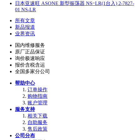
日本亚速旺 ASONE 新型振荡器 NSｰLR(1台入) 2-7827-
01 NS-LR
所有文章
新品报道
业界资讯
国内维修服务
原厂正品保证
询价极速响应
报价含税含运
全国多家分公司
帮助中心
订单操作
购物指南
账户管理
服务支持
相关下载
自助服务
售后政策
公司分布