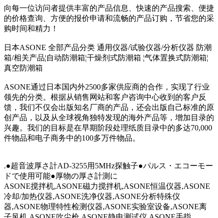
向每一位访问者提供丰富的产品信息、快速的产品搜索、便捷
的价格查询、方便的报价申请和流畅的产品订购，节省您的采
购时间和精力！
日本ASONE 全部产品分类 通用仪器/试验仪器/分析仪器 防潮
箱/相关产品¦自动防潮箱¦干燥剂式防潮箱 ¦气体置换式防潮箱¦
真空防潮箱
ASONE通过日本国内外2500多家供应商的合作，实现了行业
领先的分类。根据从销售网站和客户咨询中心收到的客户反
馈，我们不仅会出版知名厂商的产品，还会出版自己标准的原
创产品，以及从全球视角独特发现的海外产品等，增加目录的
兴趣。我们的目标是在早期阶段处理纸质目录中的多达70,000
件物品和电子商务中的100多万件物品。
.●超音波厚さ計AD-3255用5MHz探触子●パルス・エコーモー
ドで使用可能●厚物の厚さ計測に
ASONE搅拌机,ASONE磁力搅拌机,ASONE恒温仪器,ASONE
冷却/加热仪器,ASONE洗净仪器,ASONE分析特殊仪
器,ASONE物理特性检测仪器,ASONE实验室设备,ASONE离
子风机,ASONE吹尘枪,ASONE静电测试仪,ASONE手指