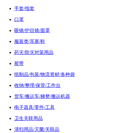
手套/指套
口罩
眼镜/护目镜/面罩
服装类/耳塞/鞋
药灾/防灾对策用品
胶带
纸制品/包装/物流资材/各种袋
收纳/整理/保管/工作台
货车/搬运车/梯凳/搬运机器
电子器具/零件/工具
卫生关联用品
清扫用品/灭菌/关联品