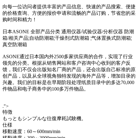
向每一位访问者提供丰富的产品信息、快速的产品搜索、便捷
的价格查询、方便的报价申请和流畅的产品订购，节省您的采
购时间和精力！
日本ASONE 全部产品分类 通用仪器/试验仪器/分析仪器 防潮
箱/相关产品¦自动防潮箱¦干燥剂式防潮箱 ¦气体置换式防潮箱¦
真空防潮箱
ASONE通过日本国内外2500多家供应商的合作，实现了行业
领先的分类。根据从销售网站和客户咨询中心收到的客户反
馈，我们不仅会出版知名厂商的产品，还会出版自己标准的原
创产品，以及从全球视角独特发现的海外产品等，增加目录的
兴趣。我们的目标是在早期阶段处理纸质目录中的多达70,000
件物品和电子商务中的100多万件物品。
.">
特徴
もっともシンプルな往復摩耗試験機。
仕様
移動速度：60～600mm/min
移動速度：300～3000mm/min