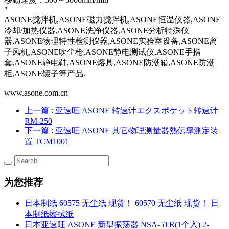
"
ASONE搅拌机,ASONE磁力搅拌机,ASONE恒温仪器,ASONE
冷却/加热仪器,ASONE洗净仪器,ASONE分析特殊仪
器,ASONE物理特性检测仪器,ASONE实验室设备,ASONE离
子风机,ASONE吹尘枪,ASONE静电测试仪,ASONE手指
套,ASONE静电鞋,ASONE熔具,ASONE防潮箱,ASONE防潮
柜,ASONE镊子等产品.
www.asone.com.cn
上一篇
: 亚速旺 ASONE 转速计エクスポケット转速计
RM-250
下一篇
: 亚速旺 ASONE 其它物理测量器熱伝導測定装
置 TCM1001
为您推荐
日本制纸 60575 无尘纸 现货！ 60570 无尘纸 现货！ 日
本制纸擦拭纸
日本亚速旺 ASONE 新型振荡器 NSA-5TR(1个入) 2-