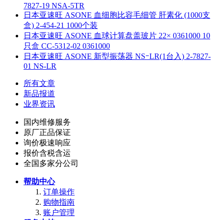
7827-19 NSA-5TR
日本亚速旺 ASONE 血细胞比容毛细管 肝素化 (1000支
盒) 2-454-21 1000个装
日本亚速旺 ASONE 血球计算盘盖玻片 22× 0361000 10
只盒 CC-5312-02 0361000
日本亚速旺 ASONE 新型振荡器 NSｰLR(1台入) 2-7827-
01 NS-LR
所有文章
新品报道
业界资讯
国内维修服务
原厂正品保证
询价极速响应
报价含税含运
全国多家分公司
帮助中心
订单操作
购物指南
账户管理