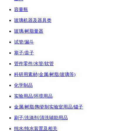
容量瓶
玻璃机器及器具类
玻璃/树脂量器
试管/漏斗
塞子/盖子
管件零件/水管/软管
科研用素材(金属/树脂/玻璃等)
化学制品
实验用品/环境用品
金属/树脂/陶瓷制实验室用品/镊子
刷子/洗涤剂/清洗辅助用品
纯水/纯水装置及相关