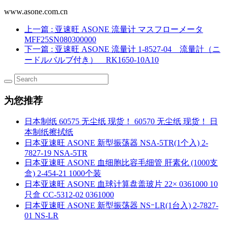
www.asone.com.cn
上一篇
: 亚速旺 ASONE 流量计 マスフローメータ
MFF25SN080300000
下一篇
: 亚速旺 ASONE 流量计 1-8527-04 流量計（ニ
ードルバルブ付き） RK1650-10A10
为您推荐
日本制纸 60575 无尘纸 现货！ 60570 无尘纸 现货！ 日
本制纸擦拭纸
日本亚速旺 ASONE 新型振荡器 NSA-5TR(1个入) 2-
7827-19 NSA-5TR
日本亚速旺 ASONE 血细胞比容毛细管 肝素化 (1000支
盒) 2-454-21 1000个装
日本亚速旺 ASONE 血球计算盘盖玻片 22× 0361000 10
只盒 CC-5312-02 0361000
日本亚速旺 ASONE 新型振荡器 NSｰLR(1台入) 2-7827-
01 NS-LR