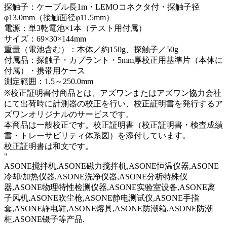
探触子：ケーブル長1m・LEMOコネクタ付・探触子径
φ13.0mm（接触面径φ11.5mm）
電源：単3乾電池×1本（テスト用付属）
サイズ：69×30×144mm
重量（電池含む）：本体／約150g、探触子／50g
付属品：探触子・カプラント・5mm厚校正用基準片（本体に
付属）・携帯用ケース
測定範囲：1.5～250.0mm
※校正証明書付商品とは、アズワンまたはアズワン協力会社
にて出荷時に計測器の校正を行い、校正証明書を発行するア
ズワンオリジナルのサービスです。
本商品は一般校正です。校正証明書（校正証明書・検査成績
書・トレーサビリティ体系図）を添付しています。
校正証明書は和文です。
"
ASONE搅拌机,ASONE磁力搅拌机,ASONE恒温仪器,ASONE
冷却/加热仪器,ASONE洗净仪器,ASONE分析特殊仪
器,ASONE物理特性检测仪器,ASONE实验室设备,ASONE离
子风机,ASONE吹尘枪,ASONE静电测试仪,ASONE手指
套,ASONE静电鞋,ASONE熔具,ASONE防潮箱,ASONE防潮
柜,ASONE镊子等产品.