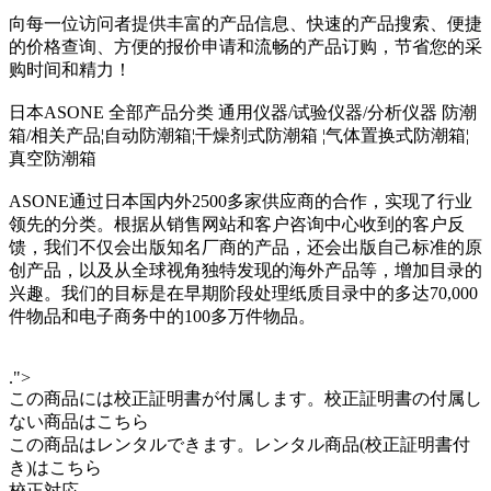
向每一位访问者提供丰富的产品信息、快速的产品搜索、便捷
的价格查询、方便的报价申请和流畅的产品订购，节省您的采
购时间和精力！
日本ASONE 全部产品分类 通用仪器/试验仪器/分析仪器 防潮
箱/相关产品¦自动防潮箱¦干燥剂式防潮箱 ¦气体置换式防潮箱¦
真空防潮箱
ASONE通过日本国内外2500多家供应商的合作，实现了行业
领先的分类。根据从销售网站和客户咨询中心收到的客户反
馈，我们不仅会出版知名厂商的产品，还会出版自己标准的原
创产品，以及从全球视角独特发现的海外产品等，增加目录的
兴趣。我们的目标是在早期阶段处理纸质目录中的多达70,000
件物品和电子商务中的100多万件物品。
.">
この商品には校正証明書が付属します。校正証明書の付属し
ない商品はこちら
この商品はレンタルできます。レンタル商品(校正証明書付
き)はこちら
校正対応