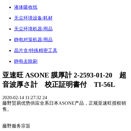
液体吸收纸
无尘环境设备/耗材
无尘环境机器/用品
静电对策机器/用品
晶片盒/特殊精密工具
静电去除刷
亚速旺 ASONE 膜厚計 2-2593-01-20 超
音波厚さ計 校正証明書付 TI-56L
2020-02-14 11:27:32
24
藤野贸易优势供应全系日本ASONE产品，正规亚速旺授权销
售。
藤野服务宗旨