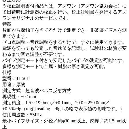
※校正証明書付商品とは、アズワン（アズワン協力会社）に
て出荷時に計測器の校正を行い、校正証明書を発行するアズ
ワンオリジナルのサービスです。
特徴
片面から探触子を当てるだけで測定でき、非破壊で厚さを測
定できます。
ゼロ点調整・音速調整をするだけで、すぐに使用できます。
電源を切っても設定した音速値を記憶し、試験材の材質が変
わるまで音速調整が不要です。
パイプ測定モード付きで安定したパイプの測定が可能です。
多様な測定モードで金属・樹脂の厚さ測定が可能。
仕様
型番：TI-56L
用途：厚物
測定方式：超音波パルス反射方式
再現性：±0.1mm
測定精度：1.5～19.9mm／±0.1mm、20.0～250.0mm／
±0.5％rdg（rdgはreading digitsの略で表示値の意味です。）
使用周波数：5MHz
最小パイプサイズ：外径／約φ30mm以上、肉厚／約1.5mm以
上