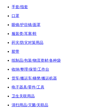
手套/指套
口罩
眼镜/护目镜/面罩
服装类/耳塞/鞋
药灾/防灾对策用品
胶带
纸制品/包装/物流资材/各种袋
收纳/整理/保管/工作台
货车/搬运车/梯凳/搬运机器
电子器具/零件/工具
卫生关联用品
清扫用品/灭菌/关联品