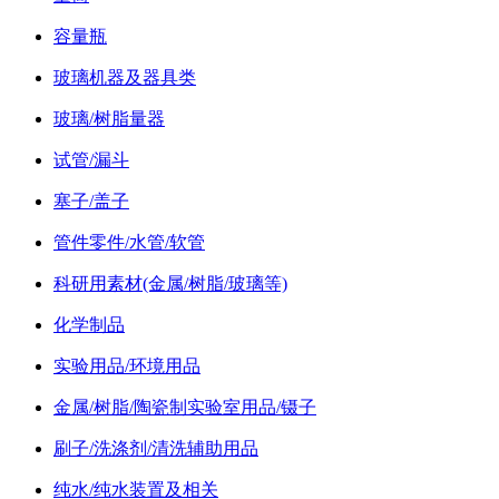
容量瓶
玻璃机器及器具类
玻璃/树脂量器
试管/漏斗
塞子/盖子
管件零件/水管/软管
科研用素材(金属/树脂/玻璃等)
化学制品
实验用品/环境用品
金属/树脂/陶瓷制实验室用品/镊子
刷子/洗涤剂/清洗辅助用品
纯水/纯水装置及相关