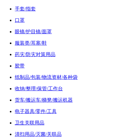
手套/指套
口罩
眼镜/护目镜/面罩
服装类/耳塞/鞋
药灾/防灾对策用品
胶带
纸制品/包装/物流资材/各种袋
收纳/整理/保管/工作台
货车/搬运车/梯凳/搬运机器
电子器具/零件/工具
卫生关联用品
清扫用品/灭菌/关联品