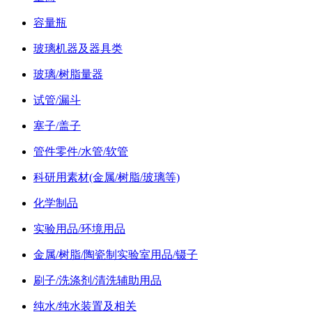
容量瓶
玻璃机器及器具类
玻璃/树脂量器
试管/漏斗
塞子/盖子
管件零件/水管/软管
科研用素材(金属/树脂/玻璃等)
化学制品
实验用品/环境用品
金属/树脂/陶瓷制实验室用品/镊子
刷子/洗涤剂/清洗辅助用品
纯水/纯水装置及相关