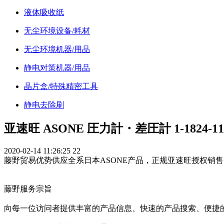
液体吸收纸
无尘环境设备/耗材
无尘环境机器/用品
静电对策机器/用品
晶片盒/特殊精密工具
静电去除刷
亚速旺 ASONE 圧力計・差圧計 1-18
2020-02-14 11:26:25
22
藤野贸易优势供应全系日本ASONE产品，正规亚速旺授权销售
藤野服务宗旨
向每一位访问者提供丰富的产品信息、快速的产品搜索、便捷