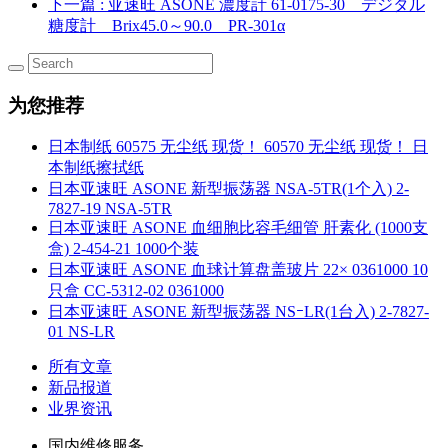
下一篇
: 亚速旺 ASONE 濃度計 61-0175-30 デジタル
糖度計 Brix45.0～90.0 PR-301α
为您推荐
日本制纸 60575 无尘纸 现货！ 60570 无尘纸 现货！ 日
本制纸擦拭纸
日本亚速旺 ASONE 新型振荡器 NSA-5TR(1个入) 2-
7827-19 NSA-5TR
日本亚速旺 ASONE 血细胞比容毛细管 肝素化 (1000支
盒) 2-454-21 1000个装
日本亚速旺 ASONE 血球计算盘盖玻片 22× 0361000 10
只盒 CC-5312-02 0361000
日本亚速旺 ASONE 新型振荡器 NSｰLR(1台入) 2-7827-
01 NS-LR
所有文章
新品报道
业界资讯
国内维修服务