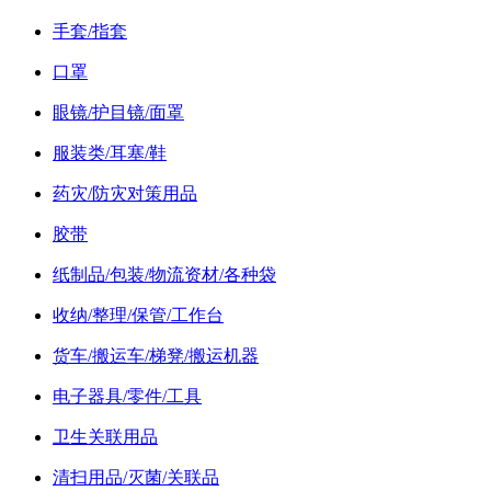
手套/指套
口罩
眼镜/护目镜/面罩
服装类/耳塞/鞋
药灾/防灾对策用品
胶带
纸制品/包装/物流资材/各种袋
收纳/整理/保管/工作台
货车/搬运车/梯凳/搬运机器
电子器具/零件/工具
卫生关联用品
清扫用品/灭菌/关联品