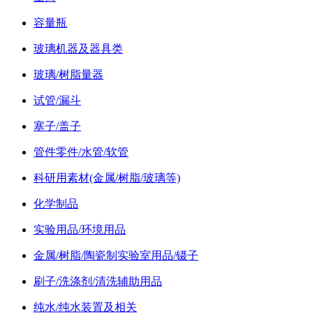
容量瓶
玻璃机器及器具类
玻璃/树脂量器
试管/漏斗
塞子/盖子
管件零件/水管/软管
科研用素材(金属/树脂/玻璃等)
化学制品
实验用品/环境用品
金属/树脂/陶瓷制实验室用品/镊子
刷子/洗涤剂/清洗辅助用品
纯水/纯水装置及相关