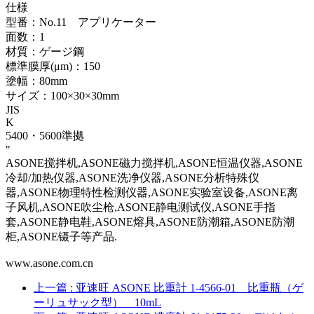
仕様
型番：No.11 アプリケーター
面数：1
材質：ゲージ鋼
標準膜厚(μm)：150
塗幅：80mm
サイズ：100×30×30mm
JIS
K
5400・5600準拠
"
ASONE搅拌机,ASONE磁力搅拌机,ASONE恒温仪器,ASONE
冷却/加热仪器,ASONE洗净仪器,ASONE分析特殊仪
器,ASONE物理特性检测仪器,ASONE实验室设备,ASONE离
子风机,ASONE吹尘枪,ASONE静电测试仪,ASONE手指
套,ASONE静电鞋,ASONE熔具,ASONE防潮箱,ASONE防潮
柜,ASONE镊子等产品.
www.asone.com.cn
上一篇
: 亚速旺 ASONE 比重計 1-4566-01 比重瓶（ゲ
ーリュサック型） 10mL