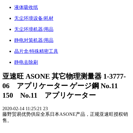
液体吸收纸
无尘环境设备/耗材
无尘环境机器/用品
静电对策机器/用品
晶片盒/特殊精密工具
静电去除刷
亚速旺 ASONE 其它物理测量器 1-3777-
06 アプリケーター ゲージ鋼 No.11
150 No.11 アプリケーター
2020-02-14 11:25:21
23
藤野贸易优势供应全系日本ASONE产品，正规亚速旺授权销
售。