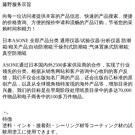
藤野服务宗旨
向每一位访问者提供丰富的产品信息、快速的产品搜索、便捷
的价格查询、方便的报价申请和流畅的产品订购，节省您的采
购时间和精力！
日本ASONE 全部产品分类 通用仪器/试验仪器/分析仪器 防潮
箱/相关产品¦自动防潮箱¦干燥剂式防潮箱 ¦气体置换式防潮箱¦
真空防潮箱
ASONE通过日本国内外2500多家供应商的合作，实现了行业
领先的分类。根据从销售网站和客户咨询中心收到的客户反
馈，我们不仅会出版知名厂商的产品，还会出版自己标准的原
创产品，以及从全球视角独特发现的海外产品等，增加目录的
兴趣。我们的目标是在早期阶段处理纸质目录中的多达70,000
件物品和电子商务中的100多万件物品。
.">
特徴
塗料・インキ・接着剤・シーリング材等コーティング材の試
験用塗工に使用できます。