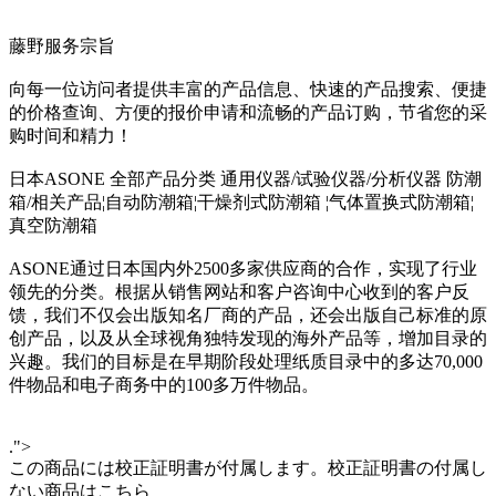
藤野服务宗旨
向每一位访问者提供丰富的产品信息、快速的产品搜索、便捷
的价格查询、方便的报价申请和流畅的产品订购，节省您的采
购时间和精力！
日本ASONE 全部产品分类 通用仪器/试验仪器/分析仪器 防潮
箱/相关产品¦自动防潮箱¦干燥剂式防潮箱 ¦气体置换式防潮箱¦
真空防潮箱
ASONE通过日本国内外2500多家供应商的合作，实现了行业
领先的分类。根据从销售网站和客户咨询中心收到的客户反
馈，我们不仅会出版知名厂商的产品，还会出版自己标准的原
创产品，以及从全球视角独特发现的海外产品等，增加目录的
兴趣。我们的目标是在早期阶段处理纸质目录中的多达70,000
件物品和电子商务中的100多万件物品。
.">
この商品には校正証明書が付属します。校正証明書の付属し
ない商品はこちら