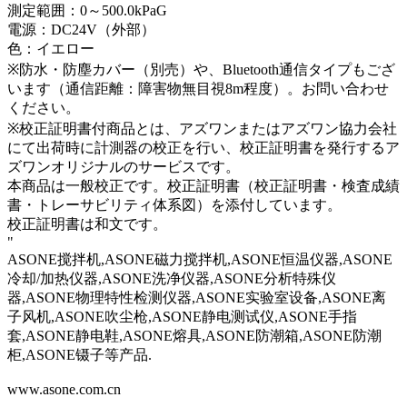
測定範囲：0～500.0kPaG
電源：DC24V（外部）
色：イエロー
※防水・防塵カバー（別売）や、Bluetooth通信タイプもござ
います（通信距離：障害物無目視8m程度）。お問い合わせ
ください。
※校正証明書付商品とは、アズワンまたはアズワン協力会社
にて出荷時に計測器の校正を行い、校正証明書を発行するア
ズワンオリジナルのサービスです。
本商品は一般校正です。校正証明書（校正証明書・検査成績
書・トレーサビリティ体系図）を添付しています。
校正証明書は和文です。
"
ASONE搅拌机,ASONE磁力搅拌机,ASONE恒温仪器,ASONE
冷却/加热仪器,ASONE洗净仪器,ASONE分析特殊仪
器,ASONE物理特性检测仪器,ASONE实验室设备,ASONE离
子风机,ASONE吹尘枪,ASONE静电测试仪,ASONE手指
套,ASONE静电鞋,ASONE熔具,ASONE防潮箱,ASONE防潮
柜,ASONE镊子等产品.
www.asone.com.cn