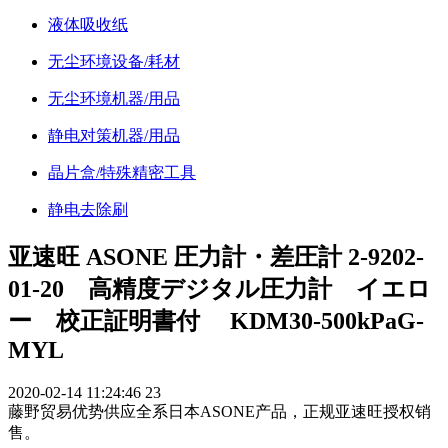
液体吸收纸
无尘环境设备/耗材
无尘环境机器/用品
静电对策机器/用品
晶片盒/特殊精密工具
静电去除刷
亚速旺 ASONE 圧力計・差圧計 2-9202-
01-20 高精度デジタル圧力計 イエロ
ー 校正証明書付 KDM30-500kPaG-
MYL
2020-02-14 11:24:46
23
藤野贸易优势供应全系日本ASONE产品，正规亚速旺授权销
售。