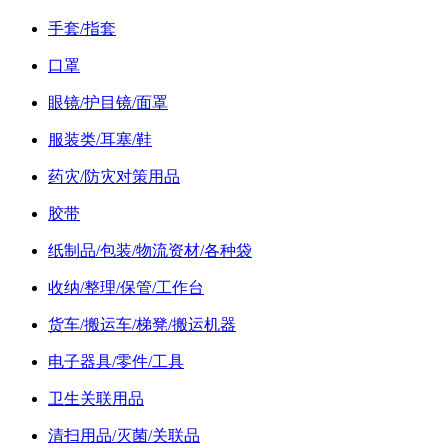
手套/指套
口罩
眼镜/护目镜/面罩
服装类/耳塞/鞋
药灾/防灾对策用品
胶带
纸制品/包装/物流资材/各种袋
收纳/整理/保管/工作台
货车/搬运车/梯凳/搬运机器
电子器具/零件/工具
卫生关联用品
清扫用品/灭菌/关联品