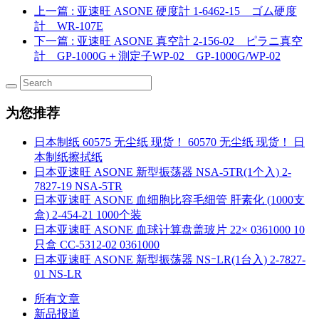
上一篇
: 亚速旺 ASONE 硬度計 1-6462-15 ゴム硬度
計 WR-107E
下一篇
: 亚速旺 ASONE 真空計 2-156-02 ピラニ真空
計 GP-1000G＋測定子WP-02 GP-1000G/WP-02
为您推荐
日本制纸 60575 无尘纸 现货！ 60570 无尘纸 现货！ 日
本制纸擦拭纸
日本亚速旺 ASONE 新型振荡器 NSA-5TR(1个入) 2-
7827-19 NSA-5TR
日本亚速旺 ASONE 血细胞比容毛细管 肝素化 (1000支
盒) 2-454-21 1000个装
日本亚速旺 ASONE 血球计算盘盖玻片 22× 0361000 10
只盒 CC-5312-02 0361000
日本亚速旺 ASONE 新型振荡器 NSｰLR(1台入) 2-7827-
01 NS-LR
所有文章
新品报道