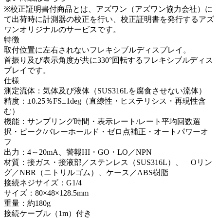
※校正証明書付商品とは、アズワン（アズワン協力会社）に
て出荷時に計測器の校正を行い、校正証明書を発行するアズ
ワンオリジナルのサービスです。
特徴
取付位置に左右されないフレキシブルディスプレイ。
首振り及び表示角度が共に330°回転するフレキシブルディス
プレイです。
仕様
測定流体：気体及び液体（SUS316Lを腐食させない流体）
精度：±0.25％FS±1deg（直線性・ヒステリシス・再現性含
む）
機能：サンプリング時間・表示レート/レート平均回数選
択・ピーク/バレーホールド・ゼロ点補正・オートパワーオ
フ
出力：4～20mA、警報HI・GO・LO／NPN
材質：接ガス・接液部／ステンレス（SUS316L）、 Oリン
グ／NBR（ニトリルゴム）、ケース／ABS樹脂
接続ネジサイズ：G1/4
サイズ：80×48×128.5mm
重量：約180g
接続ケーブル（1m）付き