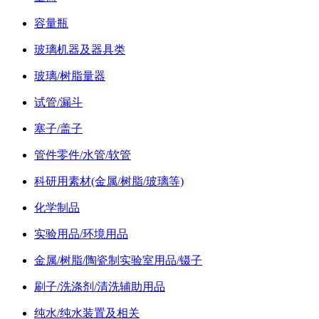
容量瓶
玻璃机器及器具类
玻璃/树脂量器
试管/漏斗
塞子/盖子
管件零件/水管/软管
科研用素材(金属/树脂/玻璃等)
化学制品
实验用品/环境用品
金属/树脂/陶瓷制实验室用品/镊子
刷子/洗涤剂/清洗辅助用品
纯水/纯水装置及相关