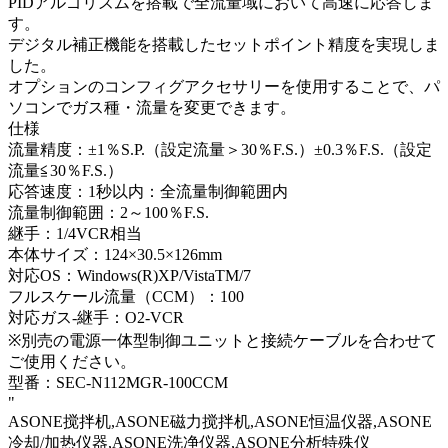
PIDアルゴリズムを搭載で全流量域において高速に応答しま
す。
デジタル補正機能を搭載したセットポイント精度を実現しま
した。
オプションのコンフィグアクセサリーを使用することで、パ
ソコンでガス種・流量を変更できます。
仕様
流量精度：±1％S.P.（設定流量＞30％F.S.）±0.3％F.S.（設定
流量≦30％F.S.）
応答速度：1秒以内：全流量制御範囲内
流量制御範囲：2～100％F.S.
継手：1/4VCR相当
本体サイズ：124×30.5×126mm
対応OS：Windows(R)XP/VistaTM/7
フルスケール流量（CCM）：100
対応ガス-継手：O2-VCR
※別売の電源一体型制御ユニットと接続ケーブルを合わせて
ご使用ください。
型番：SEC-N112MGR-100CCM
"
ASONE搅拌机,ASONE磁力搅拌机,ASONE恒温仪器,ASONE
冷却/加热仪器,ASONE洗净仪器,ASONE分析特殊仪