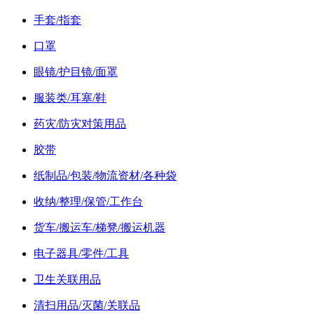
手套/指套
口罩
眼镜/护目镜/面罩
服装类/耳塞/鞋
药灾/防灾对策用品
胶带
纸制品/包装/物流资材/各种袋
收纳/整理/保管/工作台
货车/搬运车/梯凳/搬运机器
电子器具/零件/工具
卫生关联用品
清扫用品/灭菌/关联品