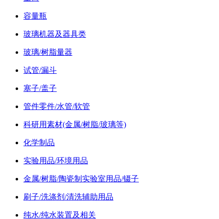
容量瓶
玻璃机器及器具类
玻璃/树脂量器
试管/漏斗
塞子/盖子
管件零件/水管/软管
科研用素材(金属/树脂/玻璃等)
化学制品
实验用品/环境用品
金属/树脂/陶瓷制实验室用品/镊子
刷子/洗涤剂/清洗辅助用品
纯水/纯水装置及相关