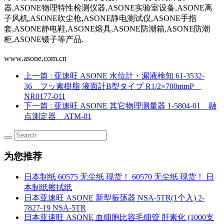
器,ASONE物理特性检测仪器,ASONE实验室设备,ASONE离
子风机,ASONE吹尘枪,ASONE静电测试仪,ASONE手指
套,ASONE静电鞋,ASONE熔具,ASONE防潮箱,ASONE防潮
柜,ASONE镊子等产品.
www.asone.com.cn
上一篇
: 亚速旺 ASONE 水位計・漏液検知 61-3532-
36 フッ素樹脂 液面計B型タイプ R1/2×700mmP
NR0177-011
下一篇
: 亚速旺 ASONE 其它物理测量器 1-5804-01 融
点測定器 ATM-01
为您推荐
日本制纸 60575 无尘纸 现货！ 60570 无尘纸 现货！ 日
本制纸擦拭纸
日本亚速旺 ASONE 新型振荡器 NSA-5TR(1个入) 2-
7827-19 NSA-5TR
日本亚速旺 ASONE 血细胞比容毛细管 肝素化 (1000支