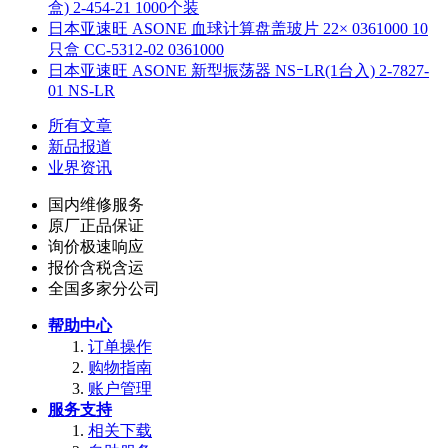
盒) 2-454-21 1000个装
日本亚速旺 ASONE 血球计算盘盖玻片 22× 0361000 10
只盒 CC-5312-02 0361000
日本亚速旺 ASONE 新型振荡器 NSｰLR(1台入) 2-7827-
01 NS-LR
所有文章
新品报道
业界资讯
国内维修服务
原厂正品保证
询价极速响应
报价含税含运
全国多家分公司
帮助中心
订单操作
购物指南
账户管理
服务支持
相关下载