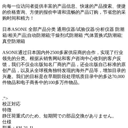
向每一位访问者提供丰富的产品信息、快速的产品搜索、便捷
的价格查询、方便的报价申请和流畅的产品订购，节省您的采
购时间和精力！
日本ASONE 全部产品分类 通用仪器/试验仪器/分析仪器 防潮
箱/相关产品¦自动防潮箱¦干燥剂式防潮箱 ¦气体置换式防潮箱¦
真空防潮箱
ASONE通过日本国内外2500多家供应商的合作，实现了行业
领先的分类。根据从销售网站和客户咨询中心收到的客户反
馈，我们不仅会出版知名厂商的产品，还会出版自己标准的原
创产品，以及从全球视角独特发现的海外产品等，增加目录的
兴趣。我们的目标是在早期阶段处理纸质目录中的多达70,000
件物品和电子商务中的100多万件物品。
.">
校正対応
特徴
静圧荷重式のため、短期間での部品交換がありません。
仕様
型番：SH-21-J1