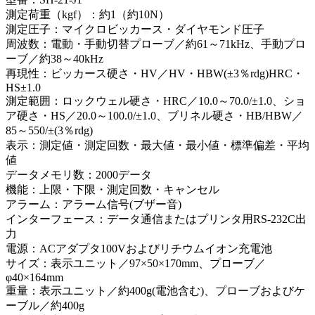
測定荷重（kgf）：約1（約10N）
測定圧子：マイクロビッカース・ダイヤモンド圧子
周波数：電動・手動切替プローブ／約61～71kHz、手動プロ
ーブ／約38～40kHz
再現性：ビッカース硬さ・HV／HV・HBW(±3％rdg)HRC・
HS±1.0
測定範囲：ロックウェル硬さ・HRC／10.0～70.0/±1.0、ショ
ア硬さ・HS／20.0～100.0/±1.0、ブリネル硬さ・HB/HBW／
85～550/±(3％rdg)
表示：測定値・測定回数・最大値・最小値・標準偏差・平均
値
データメモリ数：2000データ
機能：上限・下限・測定回数・キャンセル
アラーム：アラーム信号(ブザー音)
インターフェース：データ通信またはプリンタ用RS-232C出
力
電源：ACアダプタ100Vおよびリチウムイオン充電池
サイズ：表示ユニット／97×50×170mm、プローブ／
φ40×164mm
重量：表示ユニット／約400g(電池含む)、プローブおよびケ
ーブル／約400g