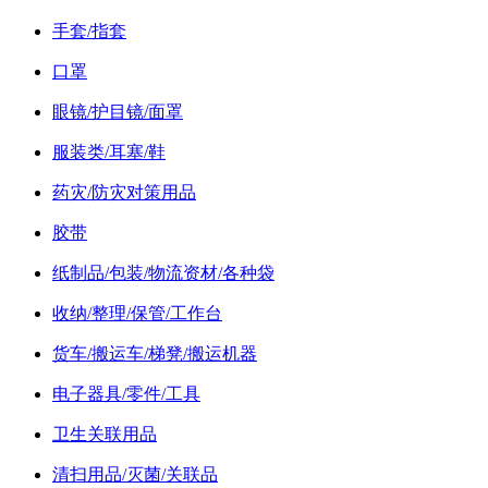
手套/指套
口罩
眼镜/护目镜/面罩
服装类/耳塞/鞋
药灾/防灾对策用品
胶带
纸制品/包装/物流资材/各种袋
收纳/整理/保管/工作台
货车/搬运车/梯凳/搬运机器
电子器具/零件/工具
卫生关联用品
清扫用品/灭菌/关联品