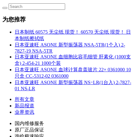
为您推荐
日本制纸 60575 无尘纸 现货！ 60570 无尘纸 现货！ 日
本制纸擦拭纸
日本亚速旺 ASONE 新型振荡器 NSA-5TR(1个入) 2-
7827-19 NSA-5TR
日本亚速旺 ASONE 血细胞比容毛细管 肝素化 (1000支
盒) 2-454-21 1000个装
日本亚速旺 ASONE 血球计算盘盖玻片 22× 0361000 10
只盒 CC-5312-02 0361000
日本亚速旺 ASONE 新型振荡器 NSｰLR(1台入) 2-7827-
01 NS-LR
所有文章
新品报道
业界资讯
国内维修服务
原厂正品保证
询价极速响应