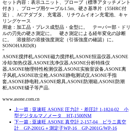
セット内容：表示ユニット、プローブ（標準アタッチメント
付き）、プローブ用ケーブル1.5m、硬さ基準片（55HRC付
近）、ACアダプタ、充電器、リチウムイオン充電池、キャ
リングケース
用途：加工品・プレス成型品・金型に。 テーパー部・ドリ
ルの刃先の硬さ測定に。 硬さ測定による経年変化の診断
に。 溶接部の溶接強度測定（引張強度の確認）に。
SONOHARD(R)
"
ASONE搅拌机,ASONE磁力搅拌机,ASONE恒温仪器,ASONE
冷却/加热仪器,ASONE洗净仪器,ASONE分析特殊仪
器,ASONE物理特性检测仪器,ASONE实验室设备,ASONE离
子风机,ASONE吹尘枪,ASONE静电测试仪,ASONE手指
套,ASONE静电鞋,ASONE熔具,ASONE防潮箱,ASONE防潮
柜,ASONE镊子等产品.
www.asone.com.cn
上一篇
: 亚速旺 ASONE 圧力計・差圧計 1-1824-02 小
型デジタルマノメータ HT-1500NM
下一篇
: 亚速旺 ASONE 真空計 2-157-04 ピラニ真空
計 GP-2001G＋測定子WP-16 GP-2001G/WP-16