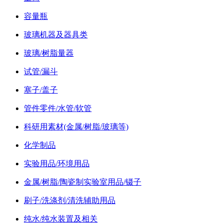
容量瓶
玻璃机器及器具类
玻璃/树脂量器
试管/漏斗
塞子/盖子
管件零件/水管/软管
科研用素材(金属/树脂/玻璃等)
化学制品
实验用品/环境用品
金属/树脂/陶瓷制实验室用品/镊子
刷子/洗涤剂/清洗辅助用品
纯水/纯水装置及相关