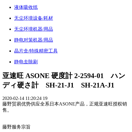
液体吸收纸
无尘环境设备/耗材
无尘环境机器/用品
静电对策机器/用品
晶片盒/特殊精密工具
静电去除刷
亚速旺 ASONE 硬度計 2-2594-01 ハン
ディ硬さ計 SH-21-J1 SH-21A-J1
2020-02-14 11:20:24
19
藤野贸易优势供应全系日本ASONE产品，正规亚速旺授权销
售。
藤野服务宗旨