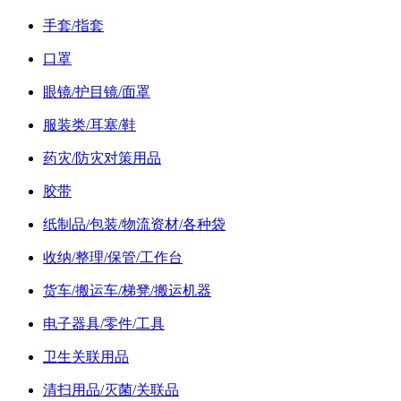
手套/指套
口罩
眼镜/护目镜/面罩
服装类/耳塞/鞋
药灾/防灾对策用品
胶带
纸制品/包装/物流资材/各种袋
收纳/整理/保管/工作台
货车/搬运车/梯凳/搬运机器
电子器具/零件/工具
卫生关联用品
清扫用品/灭菌/关联品