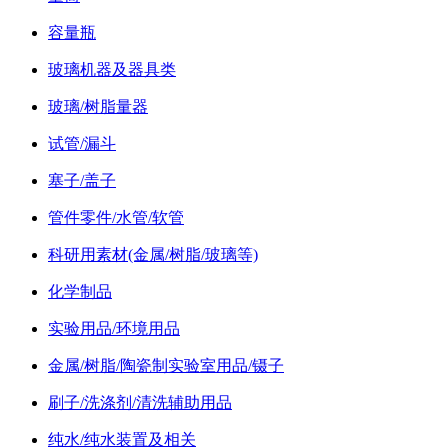
容量瓶
玻璃机器及器具类
玻璃/树脂量器
试管/漏斗
塞子/盖子
管件零件/水管/软管
科研用素材(金属/树脂/玻璃等)
化学制品
实验用品/环境用品
金属/树脂/陶瓷制实验室用品/镊子
刷子/洗涤剂/清洗辅助用品
纯水/纯水装置及相关