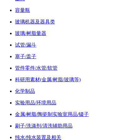
容量瓶
玻璃机器及器具类
玻璃/树脂量器
试管/漏斗
塞子/盖子
管件零件/水管/软管
科研用素材(金属/树脂/玻璃等)
化学制品
实验用品/环境用品
金属/树脂/陶瓷制实验室用品/镊子
刷子/洗涤剂/清洗辅助用品
纯水/纯水装置及相关