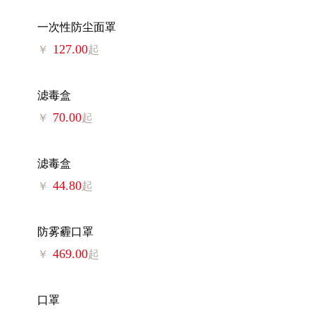
一次性防尘面罩
127.00
￥
起
滤毒盒
70.00
￥
起
滤毒盒
44.80
￥
起
防雾霾口罩
469.00
￥
起
口罩