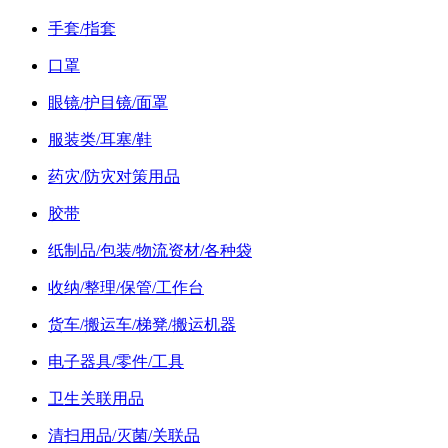
手套/指套
口罩
眼镜/护目镜/面罩
服装类/耳塞/鞋
药灾/防灾对策用品
胶带
纸制品/包装/物流资材/各种袋
收纳/整理/保管/工作台
货车/搬运车/梯凳/搬运机器
电子器具/零件/工具
卫生关联用品
清扫用品/灭菌/关联品