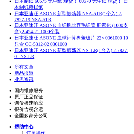
日本制纸 60575 无尘纸 现货！ 60570 无尘纸 现货！ 日
本制纸擦拭纸
日本亚速旺 ASONE 新型振荡器 NSA-5TR(1个入) 2-
7827-19 NSA-5TR
日本亚速旺 ASONE 血细胞比容毛细管 肝素化 (1000支
盒) 2-454-21 1000个装
日本亚速旺 ASONE 血球计算盘盖玻片 22× 0361000 10
只盒 CC-5312-02 0361000
日本亚速旺 ASONE 新型振荡器 NSｰLR(1台入) 2-7827-
01 NS-LR
所有文章
新品报道
业界资讯
国内维修服务
原厂正品保证
询价极速响应
报价含税含运
全国多家分公司
帮助中心
订单操作