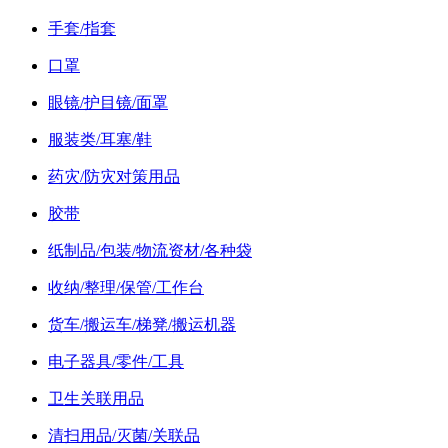
手套/指套
口罩
眼镜/护目镜/面罩
服装类/耳塞/鞋
药灾/防灾对策用品
胶带
纸制品/包装/物流资材/各种袋
收纳/整理/保管/工作台
货车/搬运车/梯凳/搬运机器
电子器具/零件/工具
卫生关联用品
清扫用品/灭菌/关联品