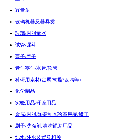
容量瓶
玻璃机器及器具类
玻璃/树脂量器
试管/漏斗
塞子/盖子
管件零件/水管/软管
科研用素材(金属/树脂/玻璃等)
化学制品
实验用品/环境用品
金属/树脂/陶瓷制实验室用品/镊子
刷子/洗涤剂/清洗辅助用品
纯水/纯水装置及相关