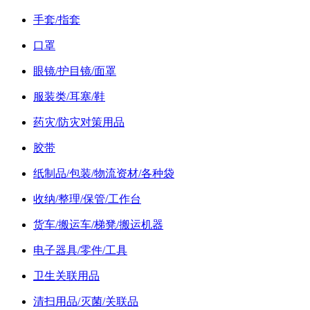
手套/指套
口罩
眼镜/护目镜/面罩
服装类/耳塞/鞋
药灾/防灾对策用品
胶带
纸制品/包装/物流资材/各种袋
收纳/整理/保管/工作台
货车/搬运车/梯凳/搬运机器
电子器具/零件/工具
卫生关联用品
清扫用品/灭菌/关联品