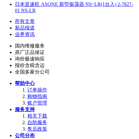
日本亚速旺 ASONE 新型振荡器 NSｰLR(1台入) 2-7827-
01 NS-LR
所有文章
新品报道
业界资讯
国内维修服务
原厂正品保证
询价极速响应
报价含税含运
全国多家分公司
帮助中心
订单操作
购物指南
账户管理
服务支持
相关下载
自助服务
售后政策
公司分布