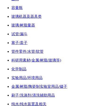
容量瓶
玻璃机器及器具类
玻璃/树脂量器
试管/漏斗
塞子/盖子
管件零件/水管/软管
科研用素材(金属/树脂/玻璃等)
化学制品
实验用品/环境用品
金属/树脂/陶瓷制实验室用品/镊子
刷子/洗涤剂/清洗辅助用品
纯水/纯水装置及相关