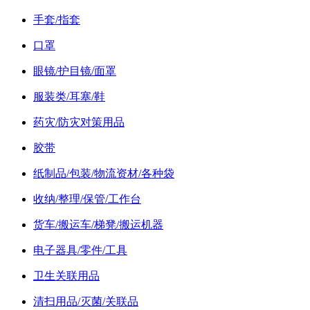
手套/指套
口罩
眼镜/护目镜/面罩
服装类/耳塞/鞋
药灾/防灾对策用品
胶带
纸制品/包装/物流资材/各种袋
收纳/整理/保管/工作台
货车/搬运车/梯凳/搬运机器
电子器具/零件/工具
卫生关联用品
清扫用品/灭菌/关联品