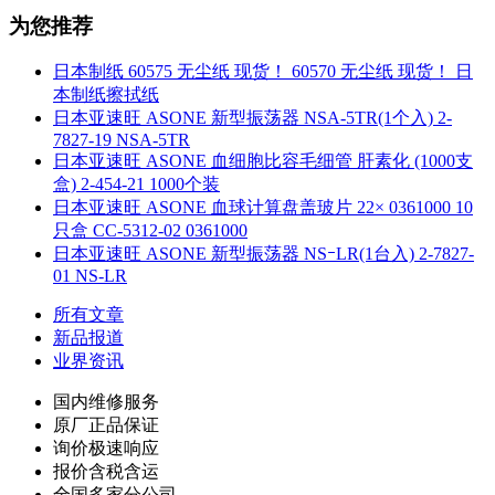
为您推荐
日本制纸 60575 无尘纸 现货！ 60570 无尘纸 现货！ 日
本制纸擦拭纸
日本亚速旺 ASONE 新型振荡器 NSA-5TR(1个入) 2-
7827-19 NSA-5TR
日本亚速旺 ASONE 血细胞比容毛细管 肝素化 (1000支
盒) 2-454-21 1000个装
日本亚速旺 ASONE 血球计算盘盖玻片 22× 0361000 10
只盒 CC-5312-02 0361000
日本亚速旺 ASONE 新型振荡器 NSｰLR(1台入) 2-7827-
01 NS-LR
所有文章
新品报道
业界资讯
国内维修服务
原厂正品保证
询价极速响应
报价含税含运
全国多家分公司