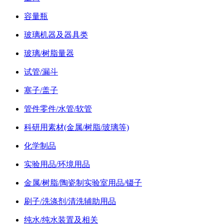
容量瓶
玻璃机器及器具类
玻璃/树脂量器
试管/漏斗
塞子/盖子
管件零件/水管/软管
科研用素材(金属/树脂/玻璃等)
化学制品
实验用品/环境用品
金属/树脂/陶瓷制实验室用品/镊子
刷子/洗涤剂/清洗辅助用品
纯水/纯水装置及相关