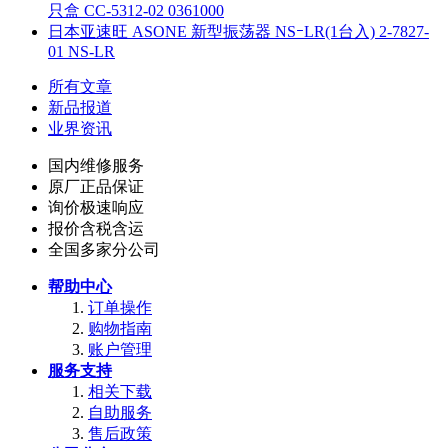
只盒 CC-5312-02 0361000
日本亚速旺 ASONE 新型振荡器 NSｰLR(1台入) 2-7827-
01 NS-LR
所有文章
新品报道
业界资讯
国内维修服务
原厂正品保证
询价极速响应
报价含税含运
全国多家分公司
帮助中心
订单操作
购物指南
账户管理
服务支持
相关下载
自助服务
售后政策