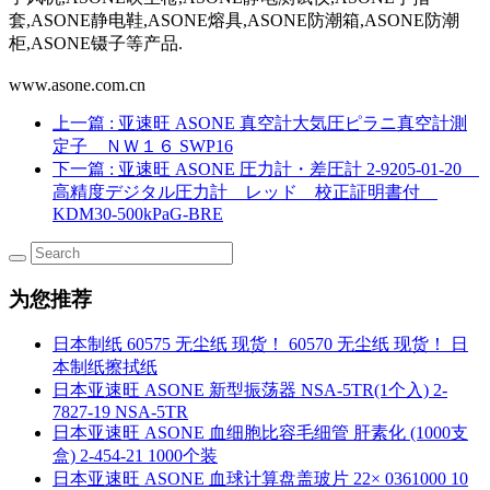
套,ASONE静电鞋,ASONE熔具,ASONE防潮箱,ASONE防潮
柜,ASONE镊子等产品.
www.asone.com.cn
上一篇
: 亚速旺 ASONE 真空計大気圧ピラニ真空計測
定子 ＮＷ１６ SWP16
下一篇
: 亚速旺 ASONE 圧力計・差圧計 2-9205-01-20
高精度デジタル圧力計 レッド 校正証明書付
KDM30-500kPaG-BRE
为您推荐
日本制纸 60575 无尘纸 现货！ 60570 无尘纸 现货！ 日
本制纸擦拭纸
日本亚速旺 ASONE 新型振荡器 NSA-5TR(1个入) 2-
7827-19 NSA-5TR
日本亚速旺 ASONE 血细胞比容毛细管 肝素化 (1000支
盒) 2-454-21 1000个装
日本亚速旺 ASONE 血球计算盘盖玻片 22× 0361000 10