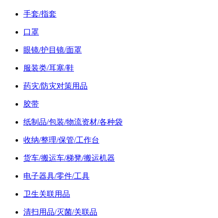
手套/指套
口罩
眼镜/护目镜/面罩
服装类/耳塞/鞋
药灾/防灾对策用品
胶带
纸制品/包装/物流资材/各种袋
收纳/整理/保管/工作台
货车/搬运车/梯凳/搬运机器
电子器具/零件/工具
卫生关联用品
清扫用品/灭菌/关联品