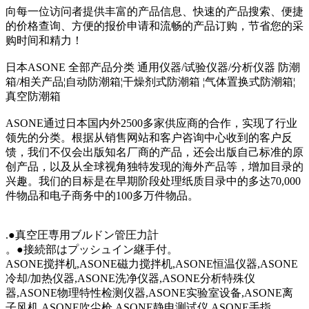
向每一位访问者提供丰富的产品信息、快速的产品搜索、便捷
的价格查询、方便的报价申请和流畅的产品订购，节省您的采
购时间和精力！
日本ASONE 全部产品分类 通用仪器/试验仪器/分析仪器 防潮
箱/相关产品¦自动防潮箱¦干燥剂式防潮箱 ¦气体置换式防潮箱¦
真空防潮箱
ASONE通过日本国内外2500多家供应商的合作，实现了行业
领先的分类。根据从销售网站和客户咨询中心收到的客户反
馈，我们不仅会出版知名厂商的产品，还会出版自己标准的原
创产品，以及从全球视角独特发现的海外产品等，增加目录的
兴趣。我们的目标是在早期阶段处理纸质目录中的多达70,000
件物品和电子商务中的100多万件物品。
.●真空圧専用ブルドン管圧力計
。●接続部はプッシュイン継手付。
ASONE搅拌机,ASONE磁力搅拌机,ASONE恒温仪器,ASONE
冷却/加热仪器,ASONE洗净仪器,ASONE分析特殊仪
器,ASONE物理特性检测仪器,ASONE实验室设备,ASONE离
子风机,ASONE吹尘枪,ASONE静电测试仪,ASONE手指