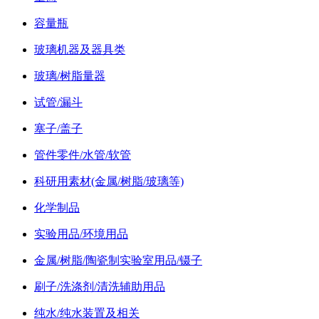
容量瓶
玻璃机器及器具类
玻璃/树脂量器
试管/漏斗
塞子/盖子
管件零件/水管/软管
科研用素材(金属/树脂/玻璃等)
化学制品
实验用品/环境用品
金属/树脂/陶瓷制实验室用品/镊子
刷子/洗涤剂/清洗辅助用品
纯水/纯水装置及相关