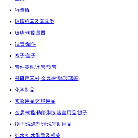
容量瓶
玻璃机器及器具类
玻璃/树脂量器
试管/漏斗
塞子/盖子
管件零件/水管/软管
科研用素材(金属/树脂/玻璃等)
化学制品
实验用品/环境用品
金属/树脂/陶瓷制实验室用品/镊子
刷子/洗涤剂/清洗辅助用品
纯水/纯水装置及相关