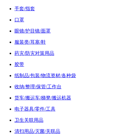
手套/指套
口罩
眼镜/护目镜/面罩
服装类/耳塞/鞋
药灾/防灾对策用品
胶带
纸制品/包装/物流资材/各种袋
收纳/整理/保管/工作台
货车/搬运车/梯凳/搬运机器
电子器具/零件/工具
卫生关联用品
清扫用品/灭菌/关联品