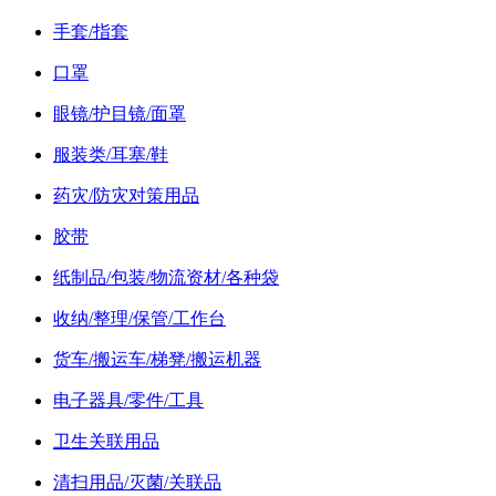
手套/指套
口罩
眼镜/护目镜/面罩
服装类/耳塞/鞋
药灾/防灾对策用品
胶带
纸制品/包装/物流资材/各种袋
收纳/整理/保管/工作台
货车/搬运车/梯凳/搬运机器
电子器具/零件/工具
卫生关联用品
清扫用品/灭菌/关联品