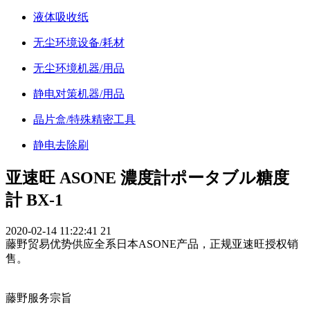
液体吸收纸
无尘环境设备/耗材
无尘环境机器/用品
静电对策机器/用品
晶片盒/特殊精密工具
静电去除刷
亚速旺 ASONE 濃度計ポータブル糖度
計 BX-1
2020-02-14 11:22:41
21
藤野贸易优势供应全系日本ASONE产品，正规亚速旺授权销
售。
藤野服务宗旨