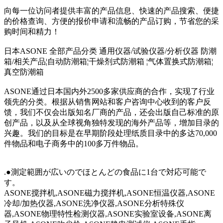
向每一位访问者提供丰富的产品信息、快速的产品搜索、便捷
的价格查询、方便的报价申请和流畅的产品订购，节省您的采
购时间和精力！
日本ASONE 全部产品分类 通用仪器/试验仪器/分析仪器 防潮
箱/相关产品¦自动防潮箱¦干燥剂式防潮箱 ¦气体置换式防潮箱¦
真空防潮箱
ASONE通过日本国内外2500多家供应商的合作，实现了行业
领先的分类。根据从销售网站和客户咨询中心收到的客户反
馈，我们不仅会出版知名厂商的产品，还会出版自己标准的原
创产品，以及从全球视角独特发现的海外产品等，增加目录的
兴趣。我们的目标是在早期阶段处理纸质目录中的多达70,000
件物品和电子商务中的100多万件物品。
.●測定範囲が広いのでほとんどの食品に1台で対応可能で
す。
ASONE搅拌机,ASONE磁力搅拌机,ASONE恒温仪器,ASONE
冷却/加热仪器,ASONE洗净仪器,ASONE分析特殊仪
器,ASONE物理特性检测仪器,ASONE实验室设备,ASONE离