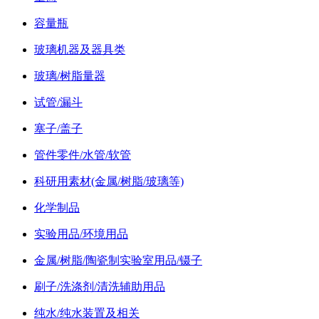
容量瓶
玻璃机器及器具类
玻璃/树脂量器
试管/漏斗
塞子/盖子
管件零件/水管/软管
科研用素材(金属/树脂/玻璃等)
化学制品
实验用品/环境用品
金属/树脂/陶瓷制实验室用品/镊子
刷子/洗涤剂/清洗辅助用品
纯水/纯水装置及相关