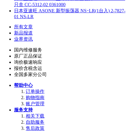
只盒 CC-5312-02 0361000
日本亚速旺 ASONE 新型振荡器 NSｰLR(1台入) 2-7827-
01 NS-LR
所有文章
新品报道
业界资讯
国内维修服务
原厂正品保证
询价极速响应
报价含税含运
全国多家分公司
帮助中心
订单操作
购物指南
账户管理
服务支持
相关下载
自助服务
售后政策