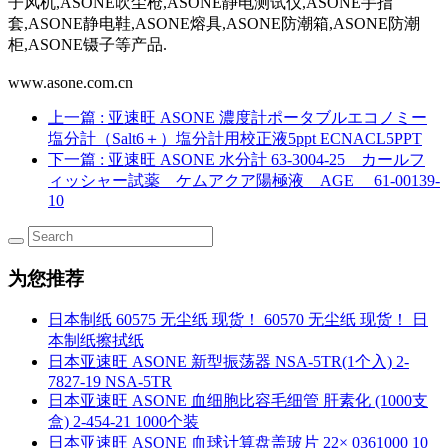
子风机,ASONE吹尘枪,ASONE静电测试仪,ASONE手指
套,ASONE静电鞋,ASONE熔具,ASONE防潮箱,ASONE防潮
柜,ASONE镊子等产品.
www.asone.com.cn
上一篇
: 亚速旺 ASONE 濃度計ポータブルエコノミー
塩分計（Salt6＋）塩分計用校正液5ppt ECNACL5PPT
下一篇
: 亚速旺 ASONE 水分計 63-3004-25 カールフ
ィッシャー試薬 ケムアクア陽極液 AGE 61-00139-
10
为您推荐
日本制纸 60575 无尘纸 现货！ 60570 无尘纸 现货！ 日
本制纸擦拭纸
日本亚速旺 ASONE 新型振荡器 NSA-5TR(1个入) 2-
7827-19 NSA-5TR
日本亚速旺 ASONE 血细胞比容毛细管 肝素化 (1000支
盒) 2-454-21 1000个装
日本亚速旺 ASONE 血球计算盘盖玻片 22× 0361000 10