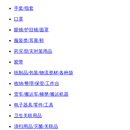
手套/指套
口罩
眼镜/护目镜/面罩
服装类/耳塞/鞋
药灾/防灾对策用品
胶带
纸制品/包装/物流资材/各种袋
收纳/整理/保管/工作台
货车/搬运车/梯凳/搬运机器
电子器具/零件/工具
卫生关联用品
清扫用品/灭菌/关联品