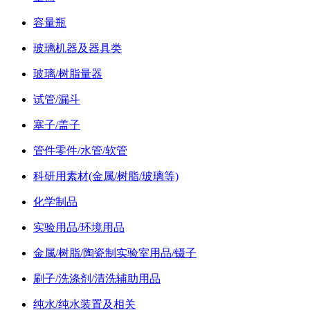
容量瓶
玻璃机器及器具类
玻璃/树脂量器
试管/漏斗
塞子/盖子
管件零件/水管/软管
科研用素材(金属/树脂/玻璃等)
化学制品
实验用品/环境用品
金属/树脂/陶瓷制实验室用品/镊子
刷子/洗涤剂/清洗辅助用品
纯水/纯水装置及相关