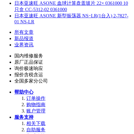
日本亚速旺 ASONE 血球计算盘盖玻片 22× 0361000 10
只盒 CC-5312-02 0361000
日本亚速旺 ASONE 新型振荡器 NSｰLR(1台入) 2-7827-
01 NS-LR
所有文章
新品报道
业界资讯
国内维修服务
原厂正品保证
询价极速响应
报价含税含运
全国多家分公司
帮助中心
订单操作
购物指南
账户管理
服务支持
相关下载
自助服务