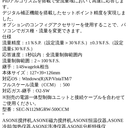
PIDアルゴリズムを搭載で全流量域において高速に応答しま
す。
デジタル補正機能を搭載したセットポイント精度を実現しま
した。
オプションのコンフィグアクセサリーを使用することで、パ
ソコンでガス種・流量を変更できます。
仕様
流量精度：±1％S.P.（設定流量＞30％F.S.）±0.3％F.S.（設定
流量≦30％F.S.）
応答速度：1秒以内：全流量制御範囲内
流量制御範囲：2～100％F.S.
継手：1/4Swagelok相当
本体サイズ：127×39×126mm
対応OS：Windows(R)XP/VistaTM/7
フルスケール流量（CCM）：500
対応ガス-継手：O2-SW
※別売の電源一体型制御ユニットと接続ケーブルを合わせて
ご使用ください。
型番：SEC-N112MGRW-500CCM
"
ASONE搅拌机,ASONE磁力搅拌机,ASONE恒温仪器,ASONE
冷却/加热仪器,ASONE洗净仪器,ASONE分析特殊仪