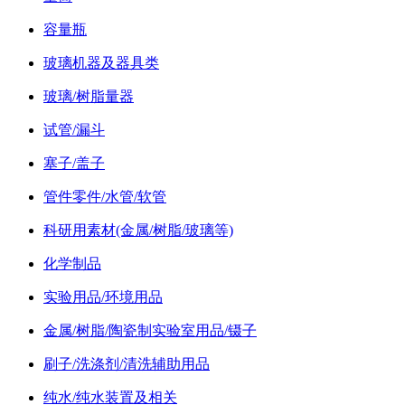
容量瓶
玻璃机器及器具类
玻璃/树脂量器
试管/漏斗
塞子/盖子
管件零件/水管/软管
科研用素材(金属/树脂/玻璃等)
化学制品
实验用品/环境用品
金属/树脂/陶瓷制实验室用品/镊子
刷子/洗涤剂/清洗辅助用品
纯水/纯水装置及相关