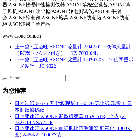
器,ASONE物理特性检测仪器,ASONE实验室设备,ASONE离
子风机,ASONE吹尘枪,ASONE静电测试仪,ASONE手指
套,ASONE静电鞋,ASONE熔具,ASONE防潮箱,ASONE防潮
柜,ASONE镊子等产品.
www.asone.com.cn
上一篇
: 亚速旺 ASONE 流量计 2-942-01 液体流量計
（PC製・バルブ付き） KZ-7003-04L
下一篇
: 亚速旺 ASONE 比重計 1-6205-03 10度間重ボ
ーメ度計 JC-9322
为您推荐
日本制纸 60575 无尘纸 现货！ 60570 无尘纸 现货！ 日
本制纸擦拭纸
日本亚速旺 ASONE 新型振荡器 NSA-5TR(1个入) 2-
7827-19 NSA-5TR
日本亚速旺 ASONE 血细胞比容毛细管 肝素化 (1000支
盒) 2-454-21 1000个装