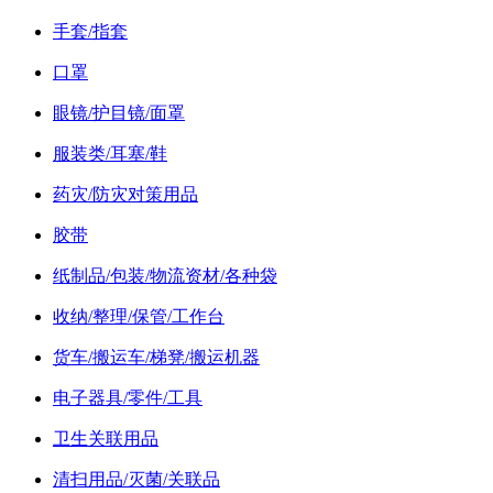
手套/指套
口罩
眼镜/护目镜/面罩
服装类/耳塞/鞋
药灾/防灾对策用品
胶带
纸制品/包装/物流资材/各种袋
收纳/整理/保管/工作台
货车/搬运车/梯凳/搬运机器
电子器具/零件/工具
卫生关联用品
清扫用品/灭菌/关联品